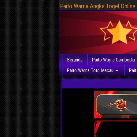
Paito Warna Angka Togel Online
Beranda
Paito Warna Cambodia
Paito Warna Toto Macau
Pai