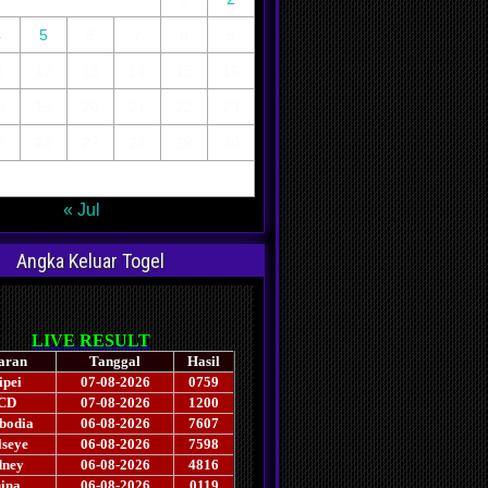
4
5
6
7
8
9
1
12
13
14
15
16
8
19
20
21
22
23
5
26
27
28
29
30
« Jul
Angka Keluar Togel