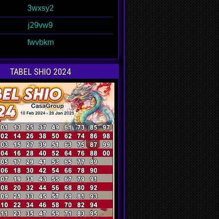
3wxsy2
j29vw9
fwvbkm
TABEL SHIO 2024