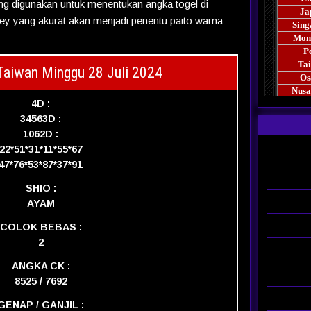
ring digunakan untuk menentukan angka togel di
ney yang akurat akan menjadi penentu paito warna
Taiwan Minggu 28 Juli 2024
4D :
3456
3D :
106
2D :
22*51*31*11*55*67
47*76*53*87*37*91
SHIO :
AYAM
COLOK BEBAS :
2
ANGKA CK :
8525 / 7692
GENAP / GANJIL :