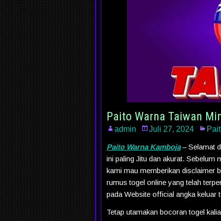
Paito Warna Taiwan Min
admin
Juli 27, 2024
Pai
Paito Warna Kamboja
– Selamat da
ini paling Jitu dan akurat. Sebelum 
kami mau memberikan disclaimer ba
rumus togel online yang telah terp
pada Website official angka keluar
Tetap utamakan bocoran togel kalia