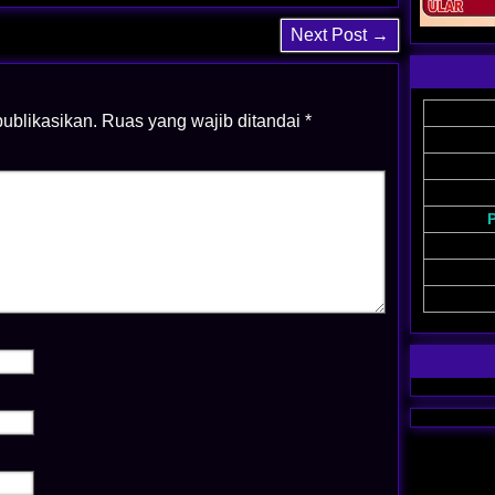
Next Post →
publikasikan.
Ruas yang wajib ditandai
*