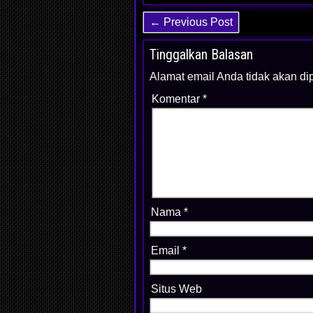
← Previous Post
Tinggalkan Balasan
Alamat email Anda tidak akan di
Komentar
*
Nama
*
Email
*
Situs Web