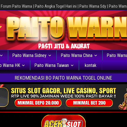
Forum Paito Warna | Paito Angka Togel Hari ini | Paito Warna Sdy | Paito War
Paito Warna Sidney
Paito Warna China
Paito Warn
to Warna HK
Paito Warna Taiwan
kontak
REKOMENDASI BO PAITO WARNA TOGEL ONLINE