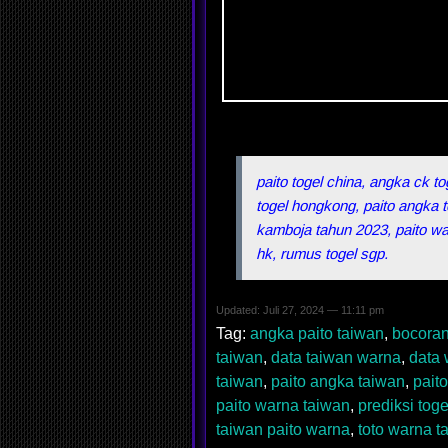
paito togel china, angka ck tog
togel hongkong, paito angka t
kamboja tahun 2023, paito war
hk, rumus togel sgp.
Updated: Juli 27, 2024 — 11:11 pm
Tag:
angka paito taiwan
,
bocoran
taiwan
,
data taiwan warna
,
data 
taiwan
,
paito angka taiwan
,
pait
paito warna taiwan
,
prediksi tog
taiwan paito warna
,
toto warna t