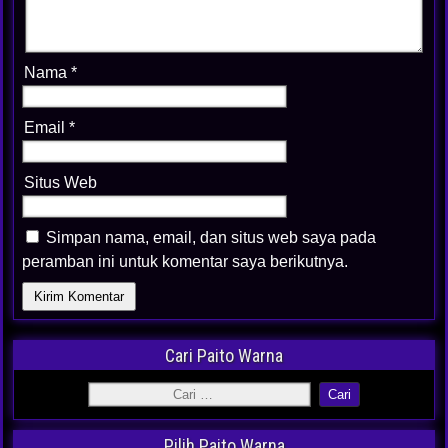
Nama
*
Email
*
Situs Web
Simpan nama, email, dan situs web saya pada
peramban ini untuk komentar saya berikutnya.
Cari Paito Warna
Pilih Paito Warna