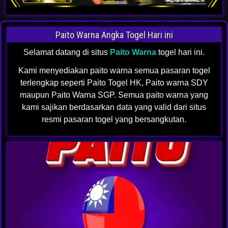
Paito Warna Angka Togel Hari ini
Selamat datang di situs
Paito Warna
togel hari ini.
Kami menyediakan paito warna semua pasaran togel
terlengkap seperti Paito Togel HK, Paito warna SDY
maupun Paito Warna SGP. Semua paito warna yang
kami sajikan berdasarkan data yang valid dari situs
resmi pasaran togel yang bersangkutan.