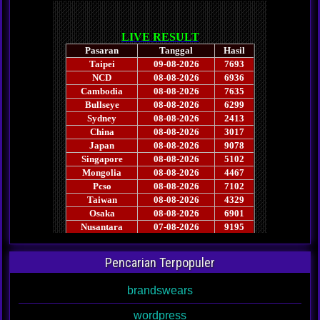
Pencarian Terpopuler
brandswears
wordpress