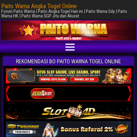
Paito Warna Angka Togel Online
Forum Paito Warna | Paito Angka Togel Hari ini | Paito Warna Sdy | Paito
Warna HK | Paito Warna SGP Jitu dan Akurat
REKOMENDASI BO PAITO WARNA TOGEL ONLINE