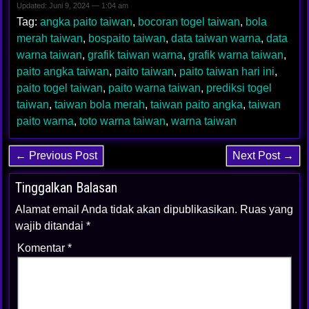
Updated: Juni 9, 2024 — 1:04 am
Tag:
angka paito taiwan
,
bocoran togel taiwan
,
bola
merah taiwan
,
bospaito taiwan
,
data taiwan warna
,
data
warna taiwan
,
grafik taiwan warna
,
grafik warna taiwan
,
paito angka taiwan
,
paito taiwan
,
paito taiwan hari ini
,
paito togel taiwan
,
paito warna taiwan
,
prediksi togel
taiwan
,
taiwan bola merah
,
taiwan paito angka
,
taiwan
paito warna
,
toto warna taiwan
,
warna taiwan
← Previous Post
Next Post →
Tinggalkan Balasan
Alamat email Anda tidak akan dipublikasikan.
Ruas yang
wajib ditandai
*
Komentar
*