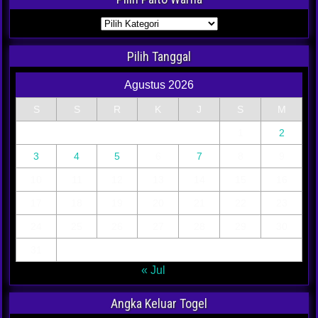
Pilih Tanggal
Agustus 2026
S
S
R
K
J
S
M
1
2
3
4
5
6
7
8
9
10
11
12
13
14
15
16
17
18
19
20
21
22
23
24
25
26
27
28
29
30
31
« Jul
Angka Keluar Togel