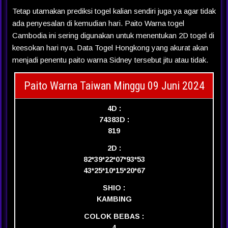
Tetap utamakan prediksi togel kalian sendiri juga ya agar tidak
ada penyesalan di kemudian hari. Paito Warna togel
Cambodia ini sering digunakan untuk menentukan 2D togel di
keesokan hari nya. Data Togel Hongkong yang akurat akan
menjadi penentu paito warna Sidney tersebut jitu atau tidak.
Paito Warna Taiwan Minggu 09 Juni 2024
4D :
7438
3D :
819
2D :
82*39*22*07*93*53
43*25*10*15*20*67
SHIO :
KAMBING
COLOK BEBAS :
4