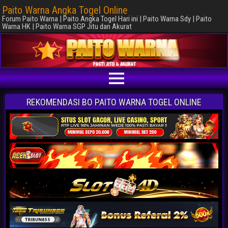
Paito Warna Angka Togel Online
Forum Paito Warna | Paito Angka Togel Hari ini | Paito Warna Sdy | Paito
Warna HK | Paito Warna SGP Jitu dan Akurat
REKOMENDASI BO PAITO WARNA TOGEL ONLINE