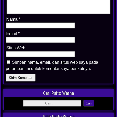
Nama
*
Email
*
Situs Web
Simpan nama, email, dan situs web saya pada
peramban ini untuk komentar saya berikutnya.
Cari Paito Warna
Pilih Paito Warna