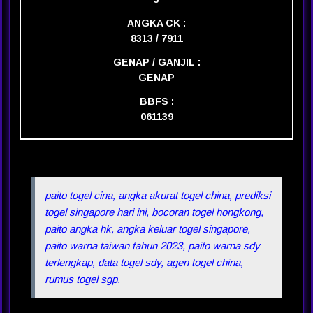
ANGKA CK :
8313 / 7911
GENAP / GANJIL :
GENAP
BBFS :
061139
paito togel cina, angka akurat togel china, prediksi
togel singapore hari ini, bocoran togel hongkong,
paito angka hk, angka keluar togel singapore,
paito warna taiwan tahun 2023, paito warna sdy
terlengkap, data togel sdy, agen togel china,
rumus togel sgp.