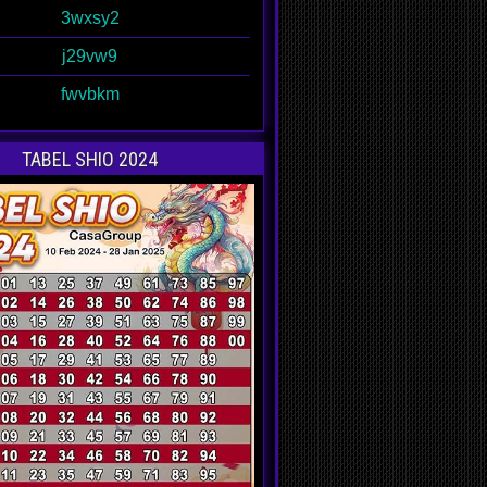
3wxsy2
j29vw9
fwvbkm
TABEL SHIO 2024