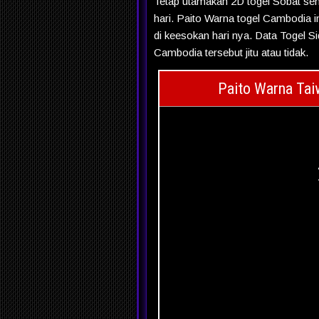
Tetap utamakan 2D togel Sobat send
hari. Paito Warna togel Cambodia i
di keesokan hari nya. Data Togel S
Cambodia tersebut jitu atau tidak.
Paito Warna Ta