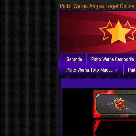
Paito Warna Angka Togel Online
Beranda
Paito Warna Cambodia
Paito Warna Toto Macau
Pai