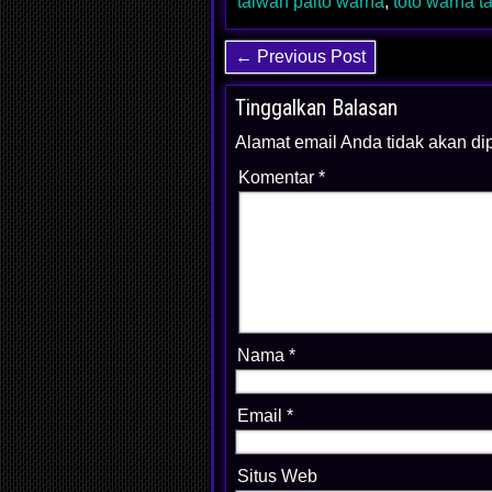
taiwan paito warna
,
toto warna t
← Previous Post
Tinggalkan Balasan
Alamat email Anda tidak akan di
Komentar
*
Nama
*
Email
*
Situs Web