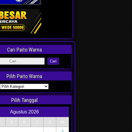
Cari Paito Warna
Pilih Paito Warna
Pilih Tanggal
Agustus 2026
S
R
K
J
S
M
1
2