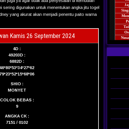
iri juga ya agar tidak ada penyesalan di kemudian
ni sering digunakan untuk menentukan angka jitu togel
idney yang akurat akan menjadi penentu paito warna
iwan Kamis 26 September 2024
4D :
4920
3D :
688
2D :
46*80*53*34*27*62
79*23*52*15*68*06
SHIO :
MONYET
COLOK BEBAS :
9
ANGKA CK :
7151 / 0102