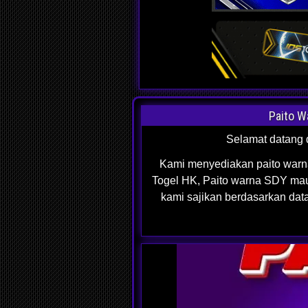
Paito W
Selamat datang d
Kami menyediakan paito warna
Togel HK, Paito warna SDY ma
kami sajikan berdasarkan data