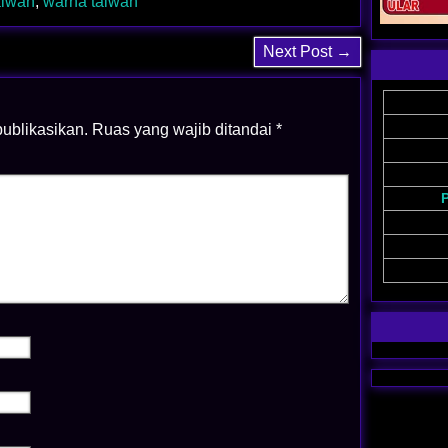
aiwan
,
warna taiwan
Next Post →
publikasikan.
Ruas yang wajib ditandai
*