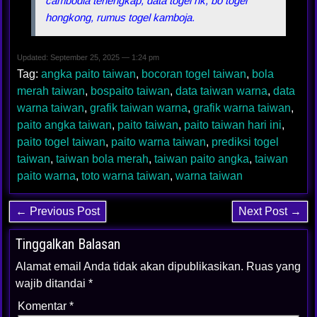
cambodia terlengkap, data togel hk, bo togel
hongkong, rumus togel kamboja.
Updated: September 25, 2025 — 1:24 pm
Tag:
angka paito taiwan
,
bocoran togel taiwan
,
bola
merah taiwan
,
bospaito taiwan
,
data taiwan warna
,
data
warna taiwan
,
grafik taiwan warna
,
grafik warna taiwan
,
paito angka taiwan
,
paito taiwan
,
paito taiwan hari ini
,
paito togel taiwan
,
paito warna taiwan
,
prediksi togel
taiwan
,
taiwan bola merah
,
taiwan paito angka
,
taiwan
paito warna
,
toto warna taiwan
,
warna taiwan
← Previous Post
Next Post →
Tinggalkan Balasan
Alamat email Anda tidak akan dipublikasikan.
Ruas yang
wajib ditandai
*
Komentar
*