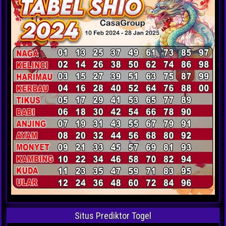
Situs Prediktor Togel