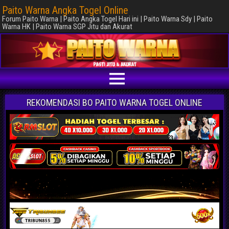
Paito Warna Angka Togel Online
Forum Paito Warna | Paito Angka Togel Hari ini | Paito Warna Sdy | Paito
Warna HK | Paito Warna SGP Jitu dan Akurat
REKOMENDASI BO PAITO WARNA TOGEL ONLINE