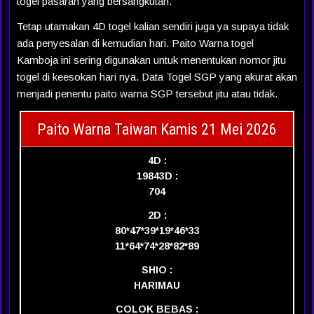
togel pasaran yang bersangkutan.
Tetap utamakan 4D togel kalian sendiri juga ya supaya tidak
ada penyesalan di kemudian hari. Paito Warna togel
Kamboja ini sering digunakan untuk menentukan nomor jitu
togel di keesokan hari nya. Data Togel SGP yang akurat akan
menjadi penentu paito warna SGP tersebut jitu atau tidak.
Paito Warna Taiwan Kamis 21 Mei 2026
4D :
1984
3D :
704
2D :
80*47*39*19*46*33
11*64*74*28*82*89
SHIO :
HARIMAU
COLOK BEBAS :