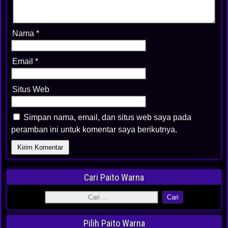
Nama
*
Email
*
Situs Web
Simpan nama, email, dan situs web saya pada
peramban ini untuk komentar saya berikutnya.
Cari Paito Warna
Pilih Paito Warna