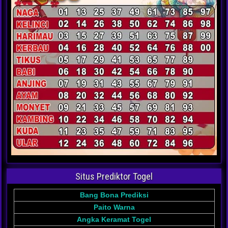
Situs Prediktor Togel
Bang Bona Prediksi
Paito Warna
Angka Keramat Togel