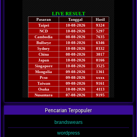
Pencarian Terpopuler
brandswears
wordpress