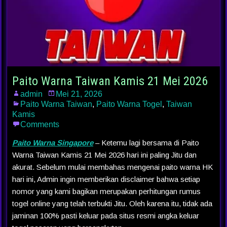
Paito Warna Taiwan Kamis 21 Mei 2026
admin
Mei 21, 2026
Paito Warna Taiwan
,
Paito Warna Togel
,
Taiwan
Kamis
Comments
Paito Warna Singapore
– Ketemu lagi bersama di Paito
Warna Taiwan Kamis 21 Mei 2026 hari ini paling Jitu dan
akurat. Sebelum mulai membahas mengenai paito warna HK
hari ini, Admin ingin memberikan disclaimer bahwa setiap
nomor yang kami bagikan merupakan perhitungan rumus
togel online yang telah terbukti Jitu. Oleh karena itu, tidak ada
jaminan 100% pasti keluar pada situs resmi angka keluar