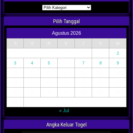
Pilih Tanggal
Agustus 2026
S
S
R
K
J
S
M
1
2
3
4
5
6
7
8
9
10
11
12
13
14
15
16
17
18
19
20
21
22
23
24
25
26
27
28
29
30
31
« Jul
Angka Keluar Togel