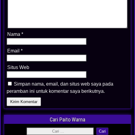
Nama
*
Email
*
Situs Web
Simpan nama, email, dan situs web saya pada
peramban ini untuk komentar saya berikutnya.
Cari Paito Warna