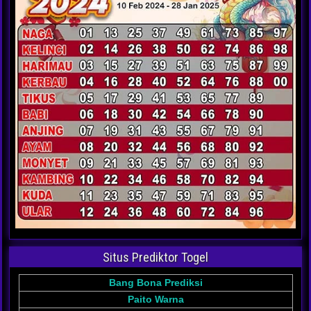
Situs Prediktor Togel
Bang Bona Prediksi
Paito Warna