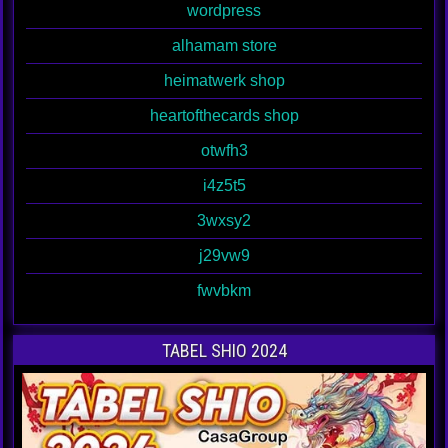
wordpress
alhamam store
heimatwerk shop
heartofthecards shop
otwfh3
i4z5t5
3wxsy2
j29vw9
fwvbkm
TABEL SHIO 2024