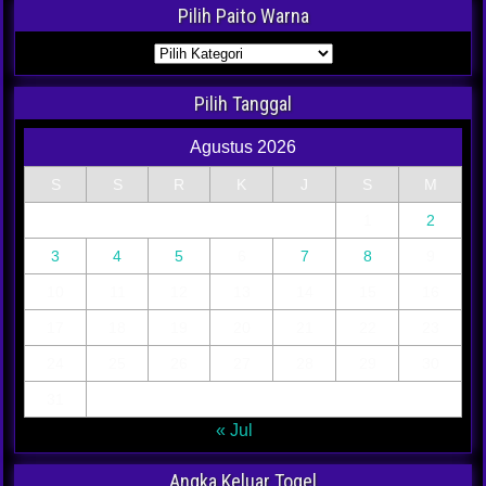
Pilih Paito Warna
Pilih Tanggal
Agustus 2026
S
S
R
K
J
S
M
1
2
3
4
5
6
7
8
9
10
11
12
13
14
15
16
17
18
19
20
21
22
23
24
25
26
27
28
29
30
31
« Jul
Angka Keluar Togel