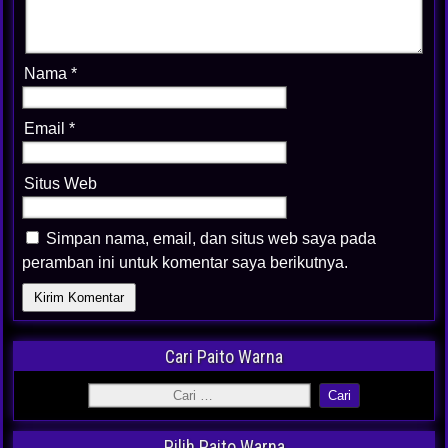
Nama
*
Email
*
Situs Web
Simpan nama, email, dan situs web saya pada
peramban ini untuk komentar saya berikutnya.
Cari Paito Warna
Pilih Paito Warna