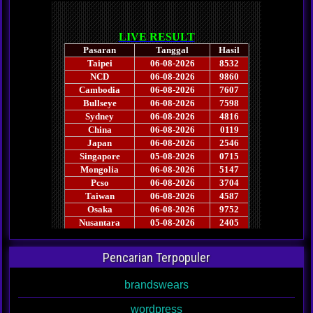
Pencarian Terpopuler
brandswears
wordpress