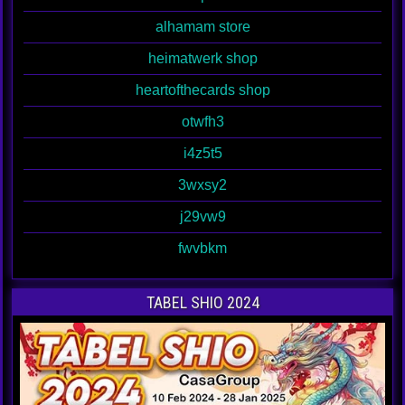
alhamam store
heimatwerk shop
heartofthecards shop
otwfh3
i4z5t5
3wxsy2
j29vw9
fwvbkm
TABEL SHIO 2024