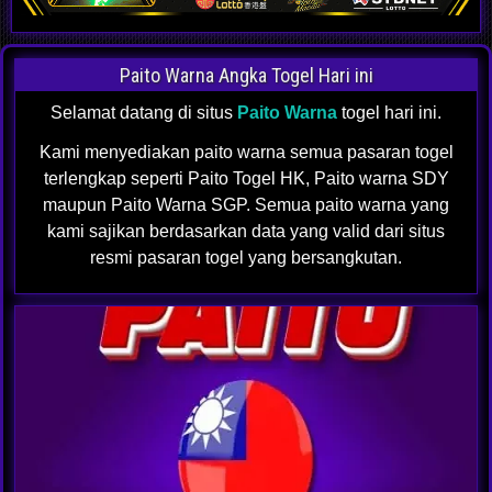
Paito Warna Angka Togel Hari ini
Selamat datang di situs
Paito Warna
togel hari ini.
Kami menyediakan paito warna semua pasaran togel
terlengkap seperti Paito Togel HK, Paito warna SDY
maupun Paito Warna SGP. Semua paito warna yang
kami sajikan berdasarkan data yang valid dari situs
resmi pasaran togel yang bersangkutan.