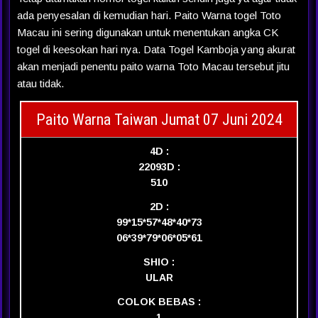
ada penyesalan di kemudian hari. Paito Warna togel Toto
Macau ini sering digunakan untuk menentukan angka CK
togel di keesokan hari nya. Data Togel Kamboja yang akurat
akan menjadi penentu paito warna Toto Macau tersebut jitu
atau tidak.
Paito Warna Taiwan Jumat 07 Juni 2024
4D :
2209
3D :
510
2D :
99*15*57*48*40*73
06*39*79*06*05*61
SHIO :
ULAR
COLOK BEBAS :
1