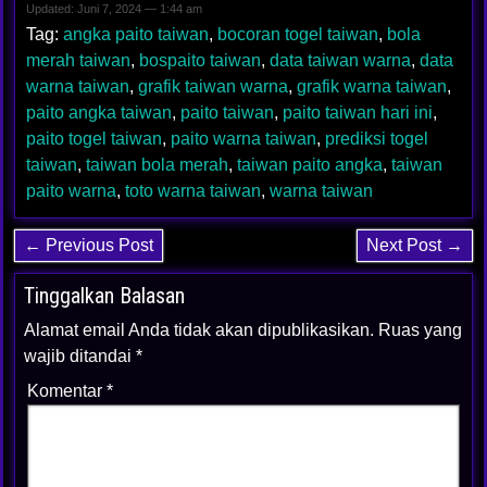
Updated: Juni 7, 2024 — 1:44 am
Tag:
angka paito taiwan
,
bocoran togel taiwan
,
bola
merah taiwan
,
bospaito taiwan
,
data taiwan warna
,
data
warna taiwan
,
grafik taiwan warna
,
grafik warna taiwan
,
paito angka taiwan
,
paito taiwan
,
paito taiwan hari ini
,
paito togel taiwan
,
paito warna taiwan
,
prediksi togel
taiwan
,
taiwan bola merah
,
taiwan paito angka
,
taiwan
paito warna
,
toto warna taiwan
,
warna taiwan
← Previous Post
Next Post →
Tinggalkan Balasan
Alamat email Anda tidak akan dipublikasikan.
Ruas yang
wajib ditandai
*
Komentar
*