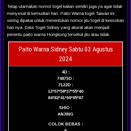
Tetap utamakan nomor togel kalian sendiri juga ya agar tidak
menyesal di kemudian hari. Paito Warna togel Taiwan ini
sering dipakai untuk menentukan nomor jitu togel di keesokan
hari nya. Data Togel Sidney yang akurat akan menjadi
penentu paito warna Hongkong tersebut jitu atau tidak.
Paito Warna Sidney Sabtu 03 Agustus
2024
4D :
7487
3D :
712
2D :
13*57*58*37*55*40
84*82*41*66*95*87
SHIO :
ANJING
COLOK BEBAS :
6