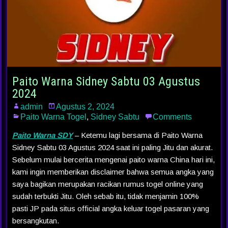
Paito Warna Sidney Sabtu 03 Agustus
2024
admin
Agustus 2, 2024
Paito Warna Togel
,
Sidney Sabtu
Comments
Paito Warna SDY
– Ketemu lagi bersama di Paito Warna
Sidney Sabtu 03 Agustus 2024 saat ini paling Jitu dan akurat.
Sebelum mulai bercerita mengenai paito warna China hari ini,
kami ingin memberikan disclaimer bahwa semua angka yang
saya bagikan merupakan racikan rumus togel online yang
sudah terbukti Jitu. Oleh sebab itu, tidak menjamin 100%
pasti JP pada situs official angka keluar togel pasaran yang
bersangkutan.