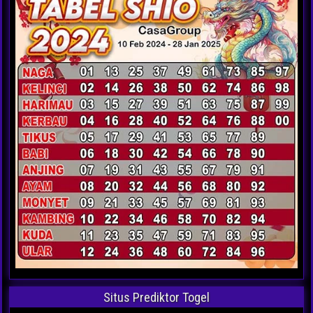
Situs Prediktor Togel