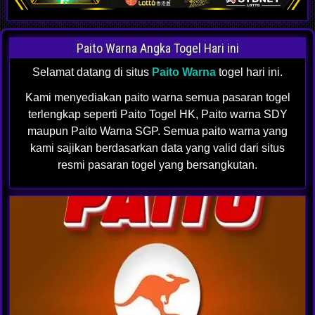
Paito Warna Angka Togel Hari ini
Selamat datang di situs
Paito Warna
togel hari ini.
Kami menyediakan paito warna semua pasaran togel
terlengkap seperti Paito Togel HK, Paito warna SDY
maupun Paito Warna SGP. Semua paito warna yang
kami sajikan berdasarkan data yang valid dari situs
resmi pasaran togel yang bersangkutan.