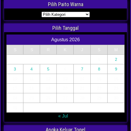
Pilih Paito Warna
Pilih Tanggal
Agustus 2026
S
S
R
K
J
S
M
1
2
3
4
5
6
7
8
9
10
11
12
13
14
15
16
17
18
19
20
21
22
23
24
25
26
27
28
29
30
31
« Jul
Angka Keluar Togel