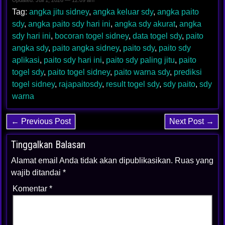
Updated: Juli 1, 2026 — 12:09 am
Tag:
angka jitu sidney
,
angka keluar sdy
,
angka paito
sdy
,
angka paito sdy hari ini
,
angka sdy akurat
,
angka
sdy hari ini
,
bocoran togel sidney
,
data togel sdy
,
paito
angka sdy
,
paito angka sidney
,
paito sdy
,
paito sdy
aplikasi
,
paito sdy hari ini
,
paito sdy paling jitu
,
paito
togel sdy
,
paito togel sidney
,
paito warna sdy
,
prediksi
togel sidney
,
rajapaitosdy
,
result togel sdy
,
sdy paito
,
sdy
warna
← Previous Post
Next Post →
Tinggalkan Balasan
Alamat email Anda tidak akan dipublikasikan.
Ruas yang
wajib ditandai
*
Komentar
*