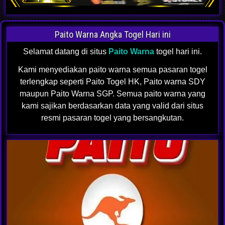
Paito Warna Angka Togel Hari ini
Selamat datang di situs
Paito Warna
togel hari ini.
Kami menyediakan paito warna semua pasaran togel
terlengkap seperti Paito Togel HK, Paito warna SDY
maupun Paito Warna SGP. Semua paito warna yang
kami sajikan berdasarkan data yang valid dari situs
resmi pasaran togel yang bersangkutan.