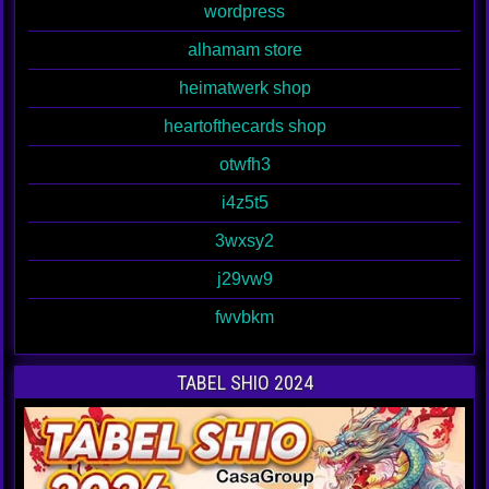
wordpress
alhamam store
heimatwerk shop
heartofthecards shop
otwfh3
i4z5t5
3wxsy2
j29vw9
fwvbkm
TABEL SHIO 2024