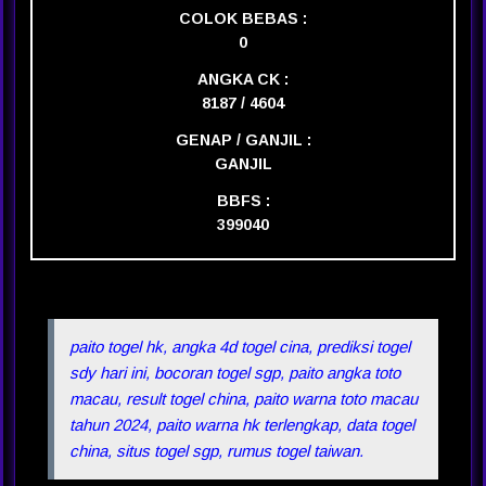
COLOK BEBAS :
0
ANGKA CK :
8187 / 4604
GENAP / GANJIL :
GANJIL
BBFS :
399040
paito togel hk, angka 4d togel cina, prediksi togel
sdy hari ini, bocoran togel sgp, paito angka toto
macau, result togel china, paito warna toto macau
tahun 2024, paito warna hk terlengkap, data togel
china, situs togel sgp, rumus togel taiwan.