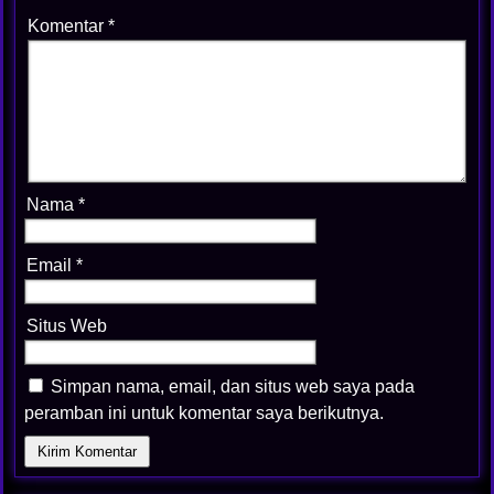
Komentar
*
Nama
*
Email
*
Situs Web
Simpan nama, email, dan situs web saya pada
peramban ini untuk komentar saya berikutnya.