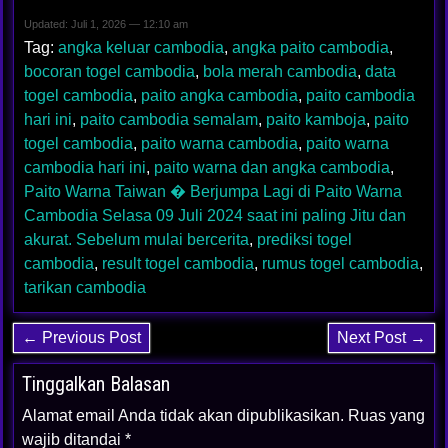
Updated: Juli 1, 2026 — 12:10 am
Tag:
angka keluar cambodia
,
angka paito cambodia
,
bocoran togel cambodia
,
bola merah cambodia
,
data
togel cambodia
,
paito angka cambodia
,
paito cambodia
hari ini
,
paito cambodia semalam
,
paito kamboja
,
paito
togel cambodia
,
paito warna cambodia
,
paito warna
cambodia hari ini
,
paito warna dan angka cambodia
,
Paito Warna Taiwan � Berjumpa Lagi di Paito Warna
Cambodia Selasa 09 Juli 2024 saat ini paling Jitu dan
akurat. Sebelum mulai bercerita
,
prediksi togel
cambodia
,
result togel cambodia
,
rumus togel cambodia
,
tarikan cambodia
← Previous Post
Next Post →
Tinggalkan Balasan
Alamat email Anda tidak akan dipublikasikan.
Ruas yang
wajib ditandai
*