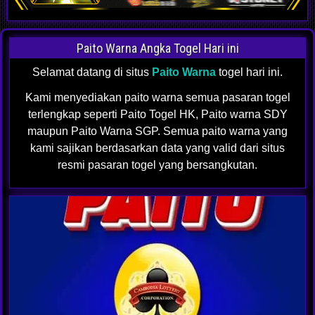
Paito Warna Angka Togel Hari ini
Selamat datang di situs
Paito Warna
togel hari ini.
Kami menyediakan paito warna semua pasaran togel
terlengkap seperti Paito Togel HK, Paito warna SDY
maupun Paito Warna SGP. Semua paito warna yang
kami sajikan berdasarkan data yang valid dari situs
resmi pasaran togel yang bersangkutan.