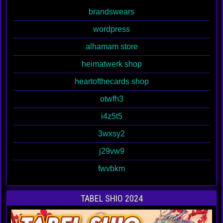
brandswears
wordpress
alhamam store
heimatwerk shop
heartofthecards shop
otwfh3
i4z5t5
3wxsy2
j29vw9
fwvbkm
TABEL SHIO 2024