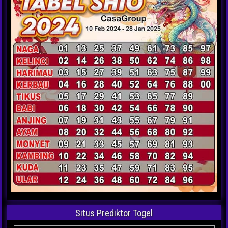
Situs Prediktor Togel