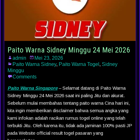
Paito Warna Sidney Minggu 24 Mei 2026
admin
Mei 23, 2026
Paito Warna Sidney
,
Paito Warna Togel
,
Sidney
Minggu
Comments
Paito Warna Singapore
– Selamat datang di Paito Warna
Sidney Minggu 24 Mei 2026 saat ini paling Jitu dan akurat.
Sebelum mulai membahas tentang paito warna Cina hari ini,
kita ingin memberikan disclaimer bahwa semua angka yang
kami infokan adalah racikan rumus togel online yang telah
terbukti Jitu. Oleh karena itu, tidak ada jaminan 100% pasti JP
pada Website official result togel pasaran yang