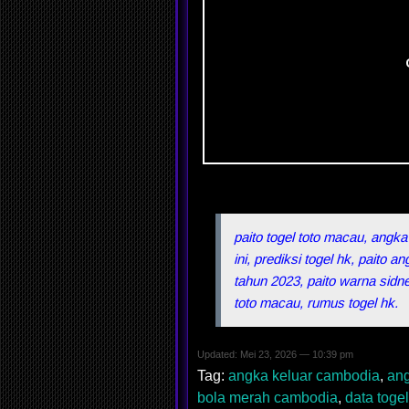
paito togel toto macau, angka
ini, prediksi togel hk, paito 
tahun 2023, paito warna sidne
toto macau, rumus togel hk.
Updated: Mei 23, 2026 — 10:39 pm
Tag:
angka keluar cambodia
,
ang
bola merah cambodia
,
data toge