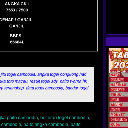
ANGKA CK :
7553 / 7508
GENAP / GANJIL :
GANJIL
BBFS :
666841
 jitu togel cambodia, angka togel hongkong hari
angka toto macau, result togel sdy, paito warna hk
y terlengkap, data togel cambodia, bandar togel
ka paito cambodia
,
bocoran togel cambodia
,
l cambodia
,
paito angka cambodia
,
paito