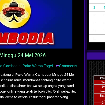
3
10
1
17
1
24
2
31
Minggu 24 Mei 2026
na Cambodia
,
Paito Warna Togel
Comments
 datang di Paito Warna Cambodia Minggu 24 Mei
at. Sebelum mulai membahas tentang paito warna
berikan disclaimer bahwa setiap angka yang kami
el online yang telah terbukti Jitu. Oleh sebab itu,
a Website official result togel pasaran yang