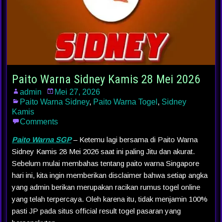
Paito Warna Sidney Kamis 28 Mei 2026
admin
Mei 27, 2026
Paito Warna Sidney
,
Paito Warna Togel
,
Sidney
Kamis
Comments
Paito Warna SGP
– Ketemu lagi bersama di Paito Warna
Sidney Kamis 28 Mei 2026 saat ini paling Jitu dan akurat.
Sebelum mulai membahas tentang paito warna Singapore
hari ini, kita ingin memberikan disclaimer bahwa setiap angka
yang admin berikan merupakan racikan rumus togel online
yang telah terpercaya. Oleh karena itu, tidak menjamin 100%
pasti JP pada situs official result togel pasaran yang