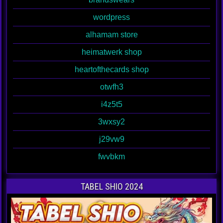
wordpress
alhamam store
heimatwerk shop
heartofthecards shop
otwfh3
i4z5t5
3wxsy2
j29vw9
fwvbkm
TABEL SHIO 2024