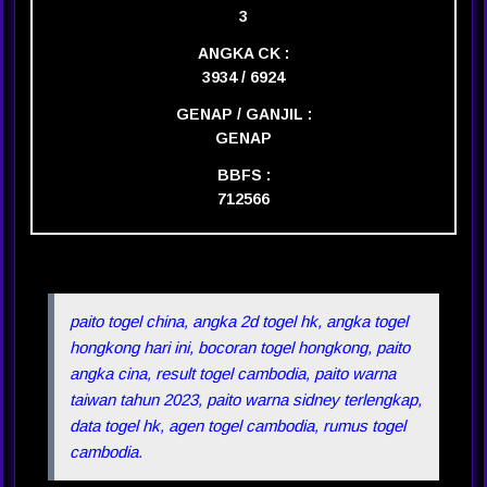
3
ANGKA CK :
3934 / 6924
GENAP / GANJIL :
GENAP
BBFS :
712566
paito togel china, angka 2d togel hk, angka togel
hongkong hari ini, bocoran togel hongkong, paito
angka cina, result togel cambodia, paito warna
taiwan tahun 2023, paito warna sidney terlengkap,
data togel hk, agen togel cambodia, rumus togel
cambodia.