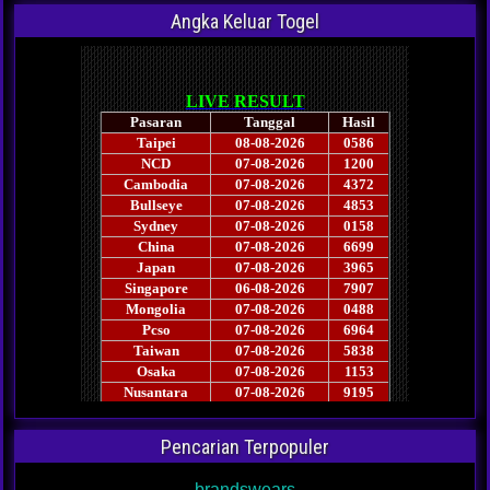
Angka Keluar Togel
Pencarian Terpopuler
brandswears