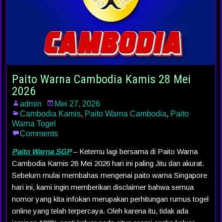
Paito Warna Cambodia Kamis 28 Mei
2026
admin
Mei 27, 2026
Cambodia Kamis
,
Paito Warna Cambodia
,
Paito
Warna Togel
Comments
Paito Warna SGP
– Ketemu lagi bersama di Paito Warna
Cambodia Kamis 28 Mei 2026 hari ini paling Jitu dan akurat.
Sebelum mulai membahas mengenai paito warna Singapore
hari ini, kami ingin memberikan disclaimer bahwa semua
nomor yang kita infokan merupakan perhitungan rumus togel
online yang telah terpercaya. Oleh karena itu, tidak ada