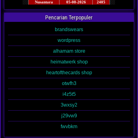
Pencarian Terpopuler
brandswears
wordpress
alhamam store
heimatwerk shop
heartofthecards shop
otwfh3
i4z5t5
3wxsy2
j29vw9
fwvbkm