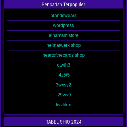
Pencarian Terpopuler
brandswears
wordpress
alhamam store
heimatwerk shop
heartofthecards shop
otwfh3
i4z5t5
3wxsy2
j29vw9
fwvbkm
TABEL SHIO 2024