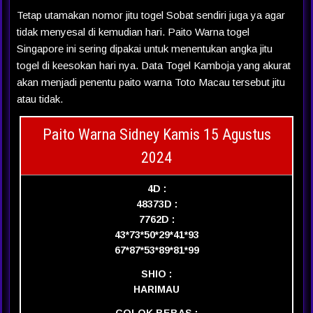
Tetap utamakan nomor jitu togel Sobat sendiri juga ya agar
tidak menyesal di kemudian hari. Paito Warna togel
Singapore ini sering dipakai untuk menentukan angka jitu
togel di keesokan hari nya. Data Togel Kamboja yang akurat
akan menjadi penentu paito warna Toto Macau tersebut jitu
atau tidak.
Paito Warna Sidney Kamis 15 Agustus
2024
4D :
4837
3D :
776
2D :
43*73*50*29*41*93
67*87*53*89*81*99
SHIO :
HARIMAU