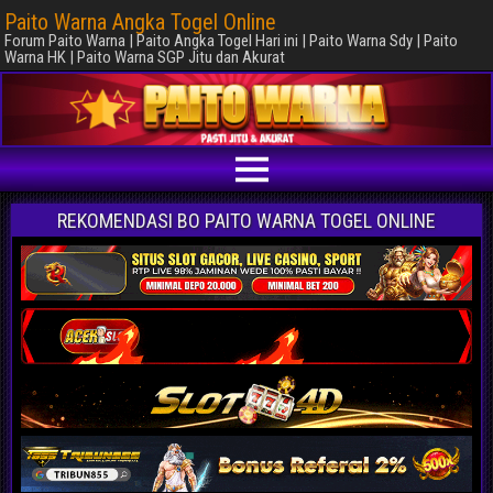
Paito Warna Angka Togel Online
Forum Paito Warna | Paito Angka Togel Hari ini | Paito Warna Sdy | Paito
Warna HK | Paito Warna SGP Jitu dan Akurat
REKOMENDASI BO PAITO WARNA TOGEL ONLINE