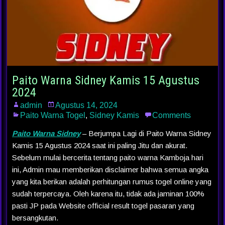
Paito Warna Sidney Kamis 15 Agustus
2024
admin
Agustus 14, 2024
Paito Warna Togel
,
Sidney Kamis
Comments
Paito Warna Sidney
– Berjumpa Lagi di Paito Warna Sidney
Kamis 15 Agustus 2024 saat ini paling Jitu dan akurat.
Sebelum mulai bercerita tentang paito warna Kamboja hari
ini, Admin mau memberikan disclaimer bahwa semua angka
yang kita berikan adalah perhitungan rumus togel online yang
sudah terpercaya. Oleh karena itu, tidak ada jaminan 100%
pasti JP pada Website official result togel pasaran yang
bersangkutan.