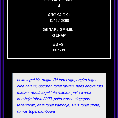
COLOK BEBAS :
4
ANGKA CK :
1142 / 2308
GENAP / GANJIL :
GENAP
BBFS :
087211
paito togel hk, angka 3d togel sgp, angka togel
cina hari ini, bocoran togel taiwan, paito angka toto
macau, result togel toto macau, paito warna
kamboja tahun 2023, paito warna singapore
terlengkap, data togel kamboja, situs togel china,
rumus togel cambodia.