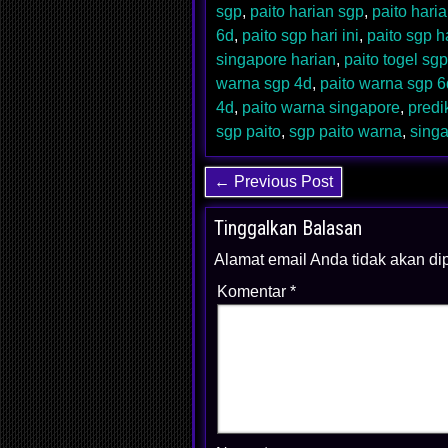
sgp
,
paito harian sgp
,
paito hari
6d
,
paito sgp hari ini
,
paito sgp h
singapore harian
,
paito togel sgp
warna sgp 4d
,
paito warna sgp 6
4d
,
paito warna singapore
,
predi
sgp paito
,
sgp paito warna
,
singa
← Previous Post
Tinggalkan Balasan
Alamat email Anda tidak akan di
Komentar
*