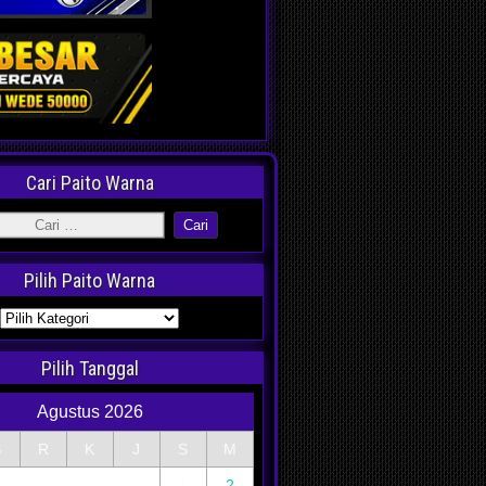
Cari Paito Warna
Pilih Paito Warna
Pilih Tanggal
Agustus 2026
S
R
K
J
S
M
1
2