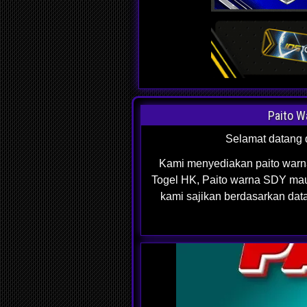
Paito W
Selamat datang d
Kami menyediakan paito warna
Togel HK, Paito warna SDY ma
kami sajikan berdasarkan data