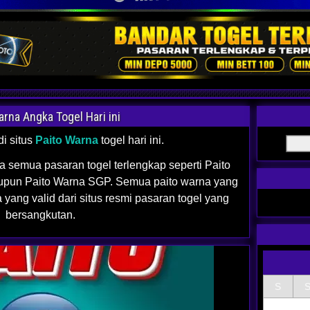
arna Angka Togel Hari ini
i situs
Paito Warna
togel hari ini.
 semua pasaran togel terlengkap seperti Paito
upun Paito Warna SGP. Semua paito warna yang
 yang valid dari situs resmi pasaran togel yang
bersangkutan.
S