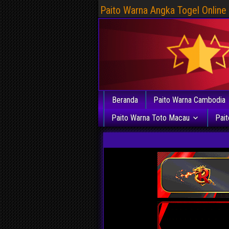
Paito Warna Angka Togel Online
Beranda
Paito Warna Cambodia
Paito Warna Toto Macau
Pai