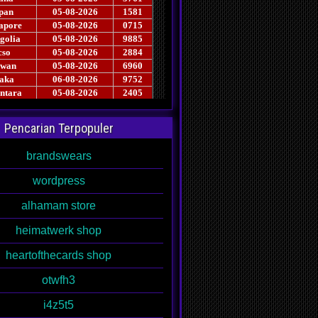
Pencarian Terpopuler
brandswears
wordpress
alhamam store
heimatwerk shop
heartofthecards shop
otwfh3
i4z5t5