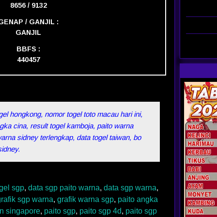
8656 / 9132
GENAP / GANJIL :
GANJIL
BBFS :
440457
gel hongkong, nomor togel toto macau hari ini,
ngka cina, result togel kamboja, paito warna
rna sidney terlengkap, data togel taiwan, bo
sidney.
gel sgp
,
data sgp paito warna
,
data sgp warna
,
grafik sgp warna
,
grafik warna sgp
,
paito angka
an singapore
,
paito sgp
,
paito sgp 4d
,
paito sgp