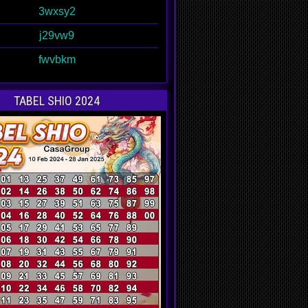
3wxsy2
j29vw9
fwvbkm
TABEL SHIO 2024