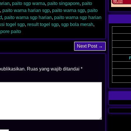
arian
,
paito sgp warna
,
paito singapore
,
paito
,
paito warna harian sgp
,
paito warna sgp
,
paito
d
,
paito warna sgp harian
,
paito warna sgp harian
ksi togel sgp
,
result togel sgp
,
sgp bola merah
,
pore paito
Next Post →
publikasikan.
Ruas yang wajib ditandai
*