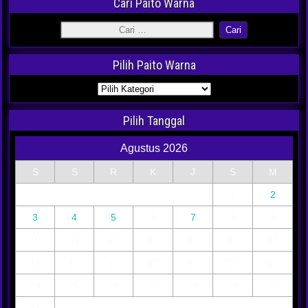
Cari Paito Warna
Pilih Paito Warna
Pilih Tanggal
Agustus 2026
S
S
R
K
J
S
M
1
2
3
4
5
6
7
8
9
10
11
12
13
14
15
16
17
18
19
20
21
22
23
24
25
26
27
28
29
30