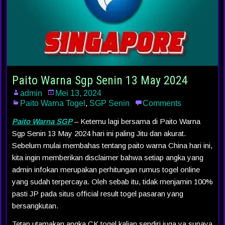
Paito Warna Sgp Senin 13 May 2024
admin
Mei 13, 2024
Paito Warna Togel
,
SGP Senin
Comments
Paito Warna SGP
– Ketemu lagi bersama di Paito Warna
Sgp Senin 13 May 2024 hari ini paling Jitu dan akurat.
Sebelum mulai membahas tentang paito warna China hari ini,
kita ingin memberikan disclaimer bahwa setiap angka yang
admin infokan merupakan perhitungan rumus togel online
yang sudah terpercaya. Oleh sebab itu, tidak menjamin 100%
pasti JP pada situs official result togel pasaran yang
bersangkutan.
Tetap utamakan angka CK togel kalian sendiri juga ya supaya