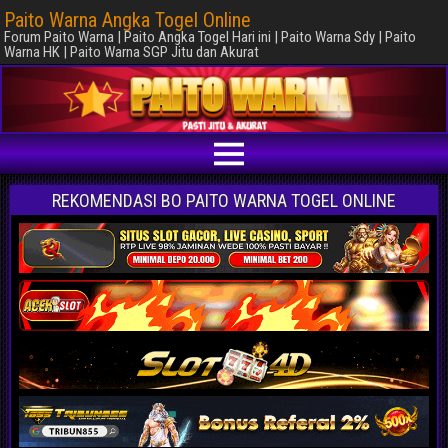
Paito Warna Angka Togel Online
Forum Paito Warna | Paito Angka Togel Hari ini | Paito Warna Sdy | Paito
Warna HK | Paito Warna SGP Jitu dan Akurat
REKOMENDASI BO PAITO WARNA TOGEL ONLINE