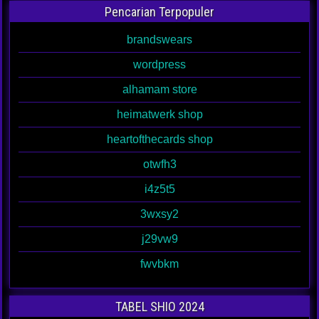
Pencarian Terpopuler
brandswears
wordpress
alhamam store
heimatwerk shop
heartofthecards shop
otwfh3
i4z5t5
3wxsy2
j29vw9
fwvbkm
TABEL SHIO 2024