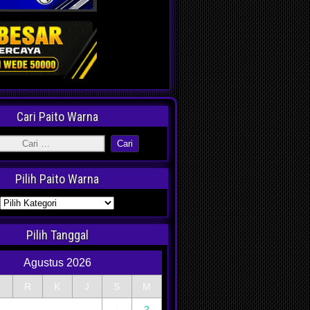
Cari Paito Warna
Pilih Paito Warna
Pilih Tanggal
Agustus 2026
S
R
K
J
S
M
1
2