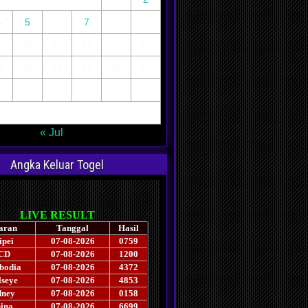
4
5
6
7
8
9
1
12
13
14
15
16
8
19
20
21
22
23
5
26
27
28
29
30
« Jul
Angka Keluar Togel