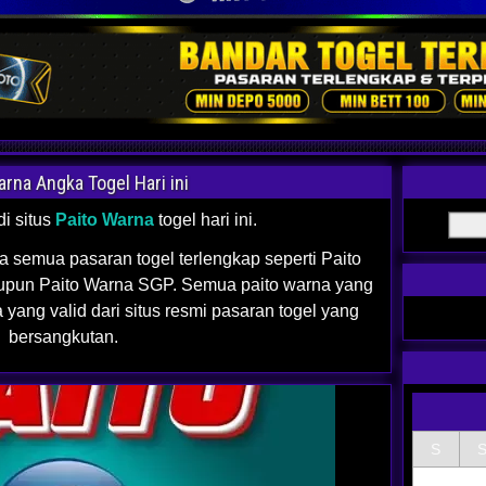
arna Angka Togel Hari ini
i situs
Paito Warna
togel hari ini.
 semua pasaran togel terlengkap seperti Paito
upun Paito Warna SGP. Semua paito warna yang
 yang valid dari situs resmi pasaran togel yang
bersangkutan.
S