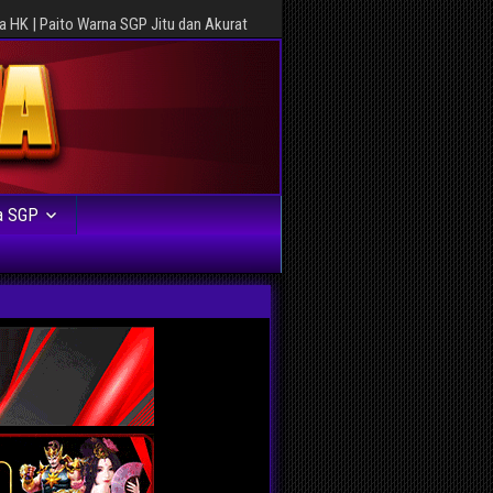
na HK | Paito Warna SGP Jitu dan Akurat
a SGP