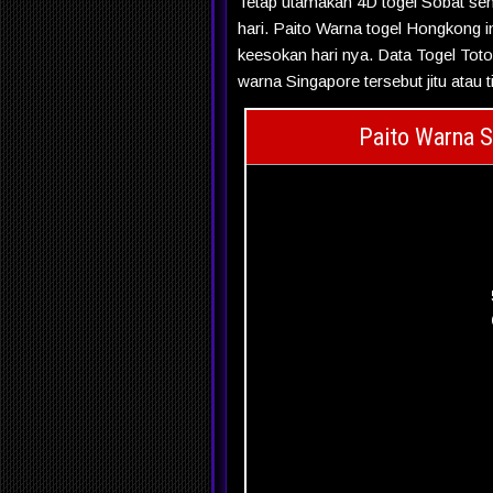
Tetap utamakan 4D togel Sobat send
hari. Paito Warna togel Hongkong in
keesokan hari nya. Data Togel Tot
warna Singapore tersebut jitu atau t
Paito Warna 