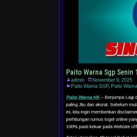
Paito Warna Sgp Senin
admin
November 9, 2025
Paito Warna SGP
,
Paito Warna
Paito Warna HK
– Berjumpa Lagi d
paling Jitu dan akurat. Sebelum mu
ini, kita ingin memberikan disclai
perhitungan rumus togel online yan
100% pasti keluar pada Website off