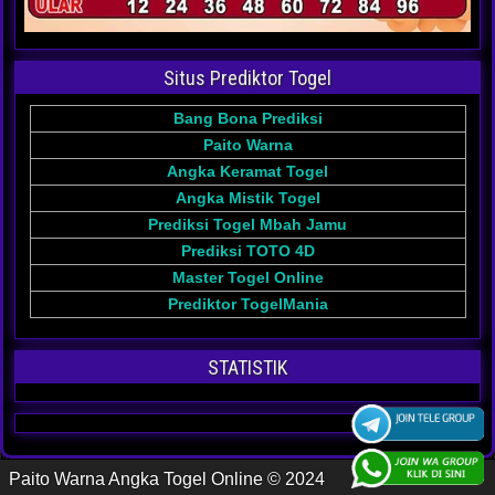
Situs Prediktor Togel
Bang Bona Prediksi
Paito Warna
Angka Keramat Togel
Angka Mistik Togel
Prediksi Togel Mbah Jamu
Prediksi TOTO 4D
Master Togel Online
Prediktor TogelMania
STATISTIK
Paito Warna Angka Togel Online © 2024