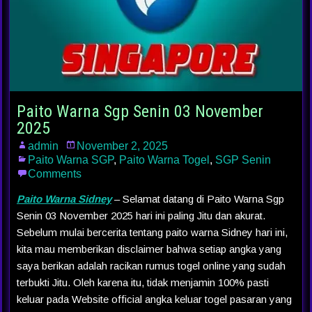
Paito Warna Sgp Senin 03 November
2025
admin
November 2, 2025
Paito Warna SGP
,
Paito Warna Togel
,
SGP Senin
Comments
Paito Warna Sidney
– Selamat datang di Paito Warna Sgp
Senin 03 November 2025 hari ini paling Jitu dan akurat.
Sebelum mulai bercerita tentang paito warna Sidney hari ini,
kita mau memberikan disclaimer bahwa setiap angka yang
saya berikan adalah racikan rumus togel online yang sudah
terbukti Jitu. Oleh karena itu, tidak menjamin 100% pasti
keluar pada Website official angka keluar togel pasaran yang