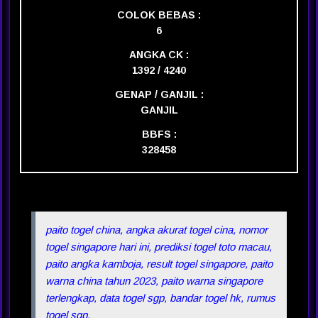
COLOK BEBAS :
6
ANGKA CK :
1392 / 4240
GENAP / GANJIL :
GANJIL
BBFS :
328458
paito togel china, angka akurat togel cina, nomor
togel singapore hari ini, prediksi togel toto macau,
paito angka kamboja, result togel singapore, paito
warna china tahun 2023, paito warna singapore
terlengkap, data togel sgp, bandar togel hk, rumus
togel sgp.