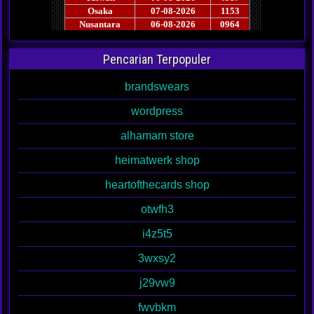
Pencarian Terpopuler
brandswears
wordpress
alhamam store
heimatwerk shop
heartofthecards shop
otwfh3
i4z5t5
3wxsy2
j29vw9
fwvbkm