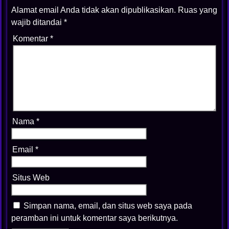
Alamat email Anda tidak akan dipublikasikan.
Ruas yang
wajib ditandai
*
Komentar
*
Nama
*
Email
*
Situs Web
Simpan nama, email, dan situs web saya pada
peramban ini untuk komentar saya berikutnya.