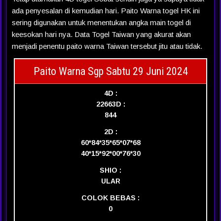
ada penyesalan di kemudian hari. Paito Warna togel HK ini
sering digunakan untuk menentukan angka main togel di
keesokan hari nya. Data Togel Taiwan yang akurat akan
menjadi penentu paito warna Taiwan tersebut jitu atau tidak.
Paito Warna Sgp Sabtu 29 Juni 2024
4D :
2266
3D :
844
2D :
60*84*35*65*07*68
40*15*92*00*76*30
SHIO :
ULAR
COLOK BEBAS :
0