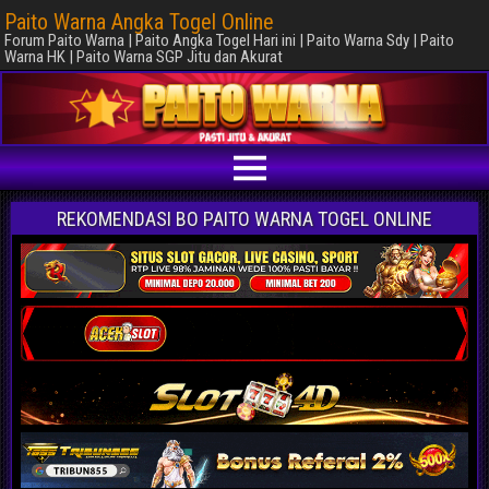
Paito Warna Angka Togel Online
Forum Paito Warna | Paito Angka Togel Hari ini | Paito Warna Sdy | Paito
Warna HK | Paito Warna SGP Jitu dan Akurat
REKOMENDASI BO PAITO WARNA TOGEL ONLINE