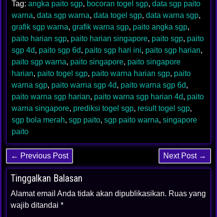
Tag:
angka paito sgp
,
bocoran togel sgp
,
data sgp paito
warna
,
data sgp warna
,
data togel sgp
,
data warna sgp
,
grafik sgp warna
,
grafik warna sgp
,
paito angka sgp
,
paito harian sgp
,
paito harian singapore
,
paito sgp
,
paito
sgp 4d
,
paito sgp 6d
,
paito sgp hari ini
,
paito sgp harian
,
paito sgp warna
,
paito singapore
,
paito singapore
harian
,
paito togel sgp
,
paito warna harian sgp
,
paito
warna sgp
,
paito warna sgp 4d
,
paito warna sgp 6d
,
paito warna sgp harian
,
paito warna sgp harian 4d
,
paito
warna singapore
,
prediksi togel sgp
,
result togel sgp
,
sgp bola merah
,
sgp paito
,
sgp paito warna
,
singapore
paito
← Previous Post
Next Post →
Tinggalkan Balasan
Alamat email Anda tidak akan dipublikasikan.
Ruas yang
wajib ditandai
*