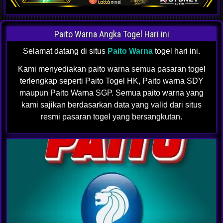
Paito Warna Angka Togel Hari ini
Selamat datang di situs
Paito Warna
togel hari ini.
Kami menyediakan paito warna semua pasaran togel
terlengkap seperti Paito Togel HK, Paito warna SDY
maupun Paito Warna SGP. Semua paito warna yang
kami sajikan berdasarkan data yang valid dari situs
resmi pasaran togel yang bersangkutan.