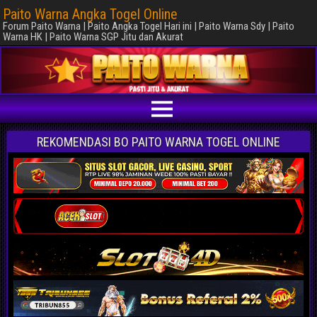
Paito Warna Angka Togel Online
Forum Paito Warna | Paito Angka Togel Hari ini | Paito Warna Sdy | Paito
Warna HK | Paito Warna SGP Jitu dan Akurat
REKOMENDASI BO PAITO WARNA TOGEL ONLINE