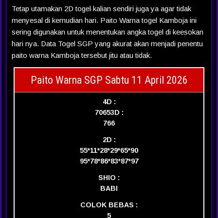
Tetap utamakan 2D togel kalian sendiri juga ya agar tidak
menyesal di kemudian hari. Paito Warna togel Kamboja ini
sering digunakan untuk menentukan angka togel di keesokan
hari nya. Data Togel SGP yang akurat akan menjadi penentu
paito warna Kamboja tersebut jitu atau tidak.
Paito Warna SGP Sabtu 11 April 2026
4D :
7065
3D :
766
2D :
55*11*28*29*65*90
95*78*86*83*87*97
SHIO :
BABI
COLOK BEBAS :
5