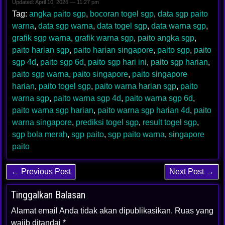
Updated: April 10, 2026 — 11:27 pm
Tag:
angka paito sgp
,
bocoran togel sgp
,
data sgp paito
warna
,
data sgp warna
,
data togel sgp
,
data warna sgp
,
grafik sgp warna
,
grafik warna sgp
,
paito angka sgp
,
paito harian sgp
,
paito harian singapore
,
paito sgp
,
paito
sgp 4d
,
paito sgp 6d
,
paito sgp hari ini
,
paito sgp harian
,
paito sgp warna
,
paito singapore
,
paito singapore
harian
,
paito togel sgp
,
paito warna harian sgp
,
paito
warna sgp
,
paito warna sgp 4d
,
paito warna sgp 6d
,
paito warna sgp harian
,
paito warna sgp harian 4d
,
paito
warna singapore
,
prediksi togel sgp
,
result togel sgp
,
sgp bola merah
,
sgp paito
,
sgp paito warna
,
singapore
paito
← Previous Post
Next Post →
Tinggalkan Balasan
Alamat email Anda tidak akan dipublikasikan.
Ruas yang
wajib ditandai
*