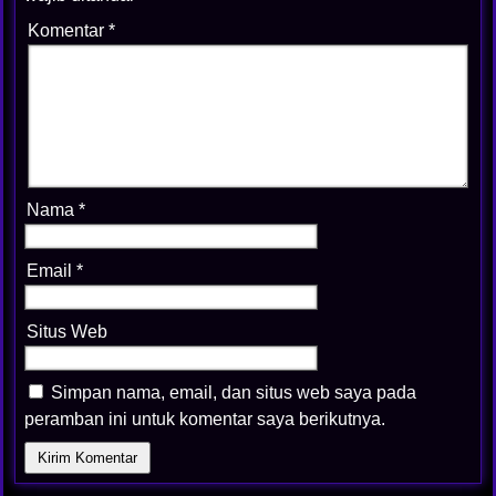
Komentar
*
Nama
*
Email
*
Situs Web
Simpan nama, email, dan situs web saya pada
peramban ini untuk komentar saya berikutnya.