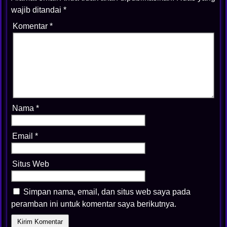
wajib ditandai
*
Komentar
*
Nama
*
Email
*
Situs Web
Simpan nama, email, dan situs web saya pada
peramban ini untuk komentar saya berikutnya.