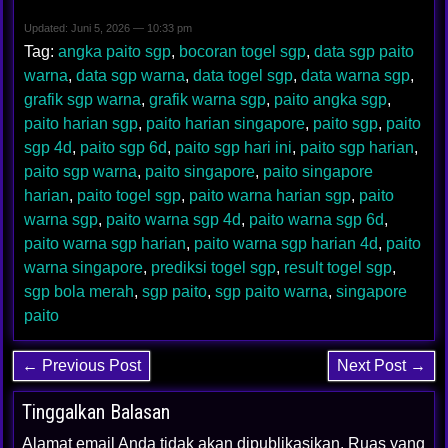
Updated: Juni 5, 2026 — 10:33 pm
Tag:
angka paito sgp
,
bocoran togel sgp
,
data sgp paito
warna
,
data sgp warna
,
data togel sgp
,
data warna sgp
,
grafik sgp warna
,
grafik warna sgp
,
paito angka sgp
,
paito harian sgp
,
paito harian singapore
,
paito sgp
,
paito
sgp 4d
,
paito sgp 6d
,
paito sgp hari ini
,
paito sgp harian
,
paito sgp warna
,
paito singapore
,
paito singapore
harian
,
paito togel sgp
,
paito warna harian sgp
,
paito
warna sgp
,
paito warna sgp 4d
,
paito warna sgp 6d
,
paito warna sgp harian
,
paito warna sgp harian 4d
,
paito
warna singapore
,
prediksi togel sgp
,
result togel sgp
,
sgp bola merah
,
sgp paito
,
sgp paito warna
,
singapore
paito
← Previous Post
Next Post →
Tinggalkan Balasan
Alamat email Anda tidak akan dipublikasikan.
Ruas yang