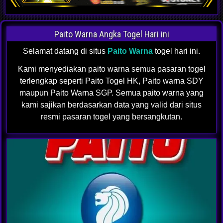
Paito Warna Angka Togel Hari ini
Selamat datang di situs
Paito Warna
togel hari ini.
Kami menyediakan paito warna semua pasaran togel
terlengkap seperti Paito Togel HK, Paito warna SDY
maupun Paito Warna SGP. Semua paito warna yang
kami sajikan berdasarkan data yang valid dari situs
resmi pasaran togel yang bersangkutan.