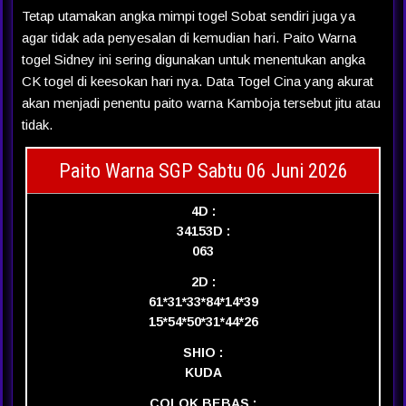
Tetap utamakan angka mimpi togel Sobat sendiri juga ya
agar tidak ada penyesalan di kemudian hari. Paito Warna
togel Sidney ini sering digunakan untuk menentukan angka
CK togel di keesokan hari nya. Data Togel Cina yang akurat
akan menjadi penentu paito warna Kamboja tersebut jitu atau
tidak.
Paito Warna SGP Sabtu 06 Juni 2026
4D :
3415
3D :
063
2D :
61*31*33*84*14*39
15*54*50*31*44*26
SHIO :
KUDA
COLOK BEBAS :