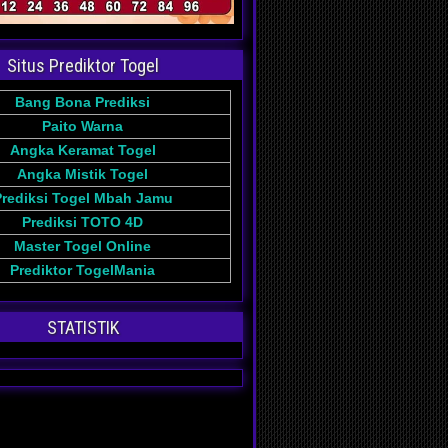
Situs Prediktor Togel
Bang Bona Prediksi
Paito Warna
Angka Keramat Togel
Angka Mistik Togel
Prediksi Togel Mbah Jamu
Prediksi TOTO 4D
Master Togel Online
Prediktor TogelMania
STATISTIK