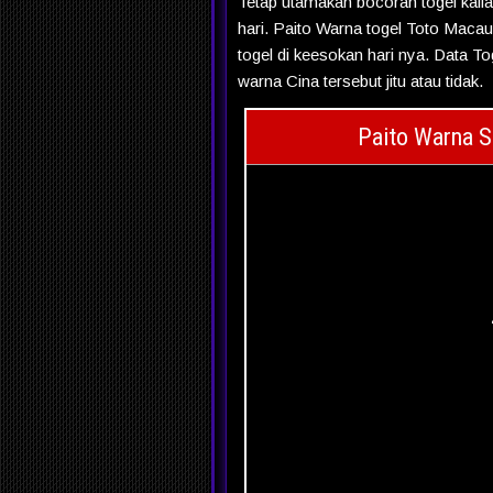
Tetap utamakan bocoran togel kalia
hari. Paito Warna togel Toto Maca
togel di keesokan hari nya. Data T
warna Cina tersebut jitu atau tidak.
Paito Warna 