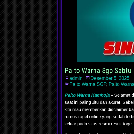
Paito Warna Sgp Sabtu
admin
Desember 5, 2025
Paito Warna SGP
,
Paito Warna
Paito Warna Kamboja
– Selamat d
saat ini paling Jitu dan akurat. Seb
kita mau memberikan disclaimer ba
rumus togel online yang sudah terbu
keluar pada situs resmi result toge