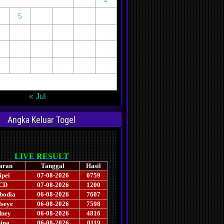
4
5
6
7
8
9
1
12
13
14
15
16
8
19
20
21
22
23
5
26
27
28
29
30
« Jul
Angka Keluar Togel