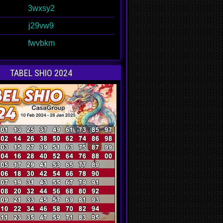
3wxsy2
j29vw9
fwvbkm
TABEL SHIO 2024