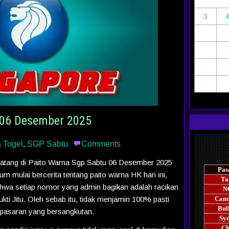
3
10
1
17
1
24
2
31
 06 Desember 2025
 Togel
,
SGP Sabtu
Comments
atang di Paito Warna Sgp Sabtu 06 Desember 2025
elum mulai bercerita tentang paito warna HK hari ini,
hwa setiap nomor yang admin bagikan adalah racikan
kti Jitu. Oleh sebab itu, tidak menjamin 100% pasti
l pasaran yang bersangkutan.