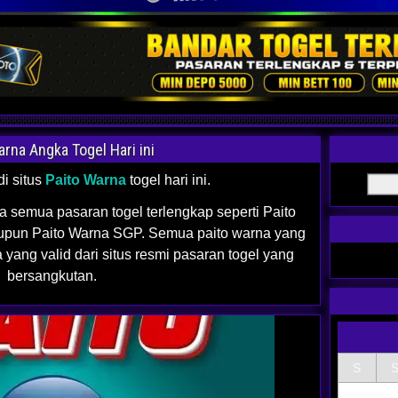
arna Angka Togel Hari ini
i situs
Paito Warna
togel hari ini.
 semua pasaran togel terlengkap seperti Paito
upun Paito Warna SGP. Semua paito warna yang
 yang valid dari situs resmi pasaran togel yang
bersangkutan.
S