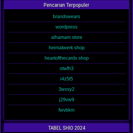
Pencarian Terpopuler
brandswears
wordpress
alhamam store
heimatwerk shop
heartofthecards shop
otwfh3
i4z5t5
3wxsy2
j29vw9
fwvbkm
TABEL SHIO 2024