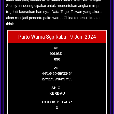
Sidney ini sering dipakai untuk menentukan angka mimpi
togel di keesokan hari nya. Data Togel Taiwan yang akurat
akan menjadi penentu paito warna China tersebut jitu atau
tidak.
Paito Warna Sgp Rabu 19 Juni 2024
4D :
9019
3D :
090
2D :
44*16*60*59*33*64
27*91*39*84*97*33
SHIO :
KERBAU
COLOK BEBAS :
3