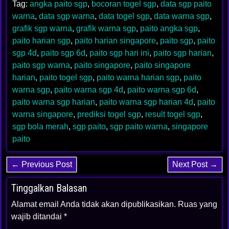
Tag:
angka paito sgp
,
bocoran togel sgp
,
data sgp paito
warna
,
data sgp warna
,
data togel sgp
,
data warna sgp
,
grafik sgp warna
,
grafik warna sgp
,
paito angka sgp
,
paito harian sgp
,
paito harian singapore
,
paito sgp
,
paito
sgp 4d
,
paito sgp 6d
,
paito sgp hari ini
,
paito sgp harian
,
paito sgp warna
,
paito singapore
,
paito singapore
harian
,
paito togel sgp
,
paito warna harian sgp
,
paito
warna sgp
,
paito warna sgp 4d
,
paito warna sgp 6d
,
paito warna sgp harian
,
paito warna sgp harian 4d
,
paito
warna singapore
,
prediksi togel sgp
,
result togel sgp
,
sgp bola merah
,
sgp paito
,
sgp paito warna
,
singapore
paito
← Previous Post
Next Post →
Tinggalkan Balasan
Alamat email Anda tidak akan dipublikasikan.
Ruas yang
wajib ditandai
*