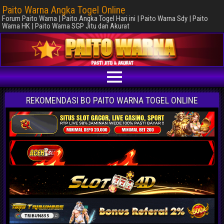
Paito Warna Angka Togel Online
Forum Paito Warna | Paito Angka Togel Hari ini | Paito Warna Sdy | Paito
Warna HK | Paito Warna SGP Jitu dan Akurat
REKOMENDASI BO PAITO WARNA TOGEL ONLINE