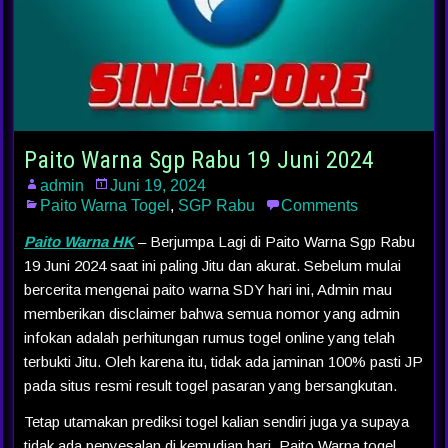
Paito Warna Sgp Rabu 19 Juni 2024
admin
Juni 19, 2024
Paito Warna Togel
,
SGP Rabu
Comments
Paito Warna HK
– Berjumpa Lagi di Paito Warna Sgp Rabu
19 Juni 2024 saat ini paling Jitu dan akurat. Sebelum mulai
bercerita mengenai paito warna SDY hari ini, Admin mau
memberikan disclaimer bahwa semua nomor yang admin
infokan adalah perhitungan rumus togel online yang telah
terbukti Jitu. Oleh karena itu, tidak ada jaminan 100% pasti JP
pada situs resmi result togel pasaran yang bersangkutan.
Tetap utamakan prediksi togel kalian sendiri juga ya supaya
tidak ada penyesalan di kemudian hari. Paito Warna togel