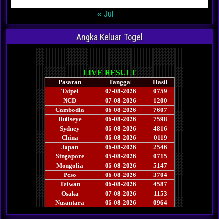
31
« Jul
Angka Keluar Togel