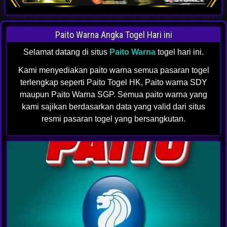
Paito Warna Angka Togel Hari ini
Selamat datang di situs
Paito Warna
togel hari ini.
Kami menyediakan paito warna semua pasaran togel
terlengkap seperti Paito Togel HK, Paito warna SDY
maupun Paito Warna SGP. Semua paito warna yang
kami sajikan berdasarkan data yang valid dari situs
resmi pasaran togel yang bersangkutan.