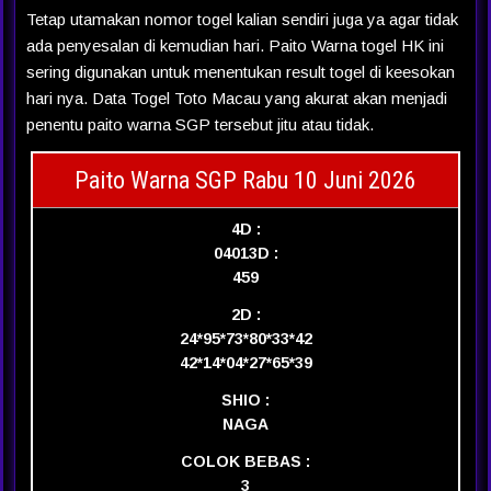
Tetap utamakan nomor togel kalian sendiri juga ya agar tidak
ada penyesalan di kemudian hari. Paito Warna togel HK ini
sering digunakan untuk menentukan result togel di keesokan
hari nya. Data Togel Toto Macau yang akurat akan menjadi
penentu paito warna SGP tersebut jitu atau tidak.
Paito Warna SGP Rabu 10 Juni 2026
4D :
0401
3D :
459
2D :
24*95*73*80*33*42
42*14*04*27*65*39
SHIO :
NAGA
COLOK BEBAS :
3