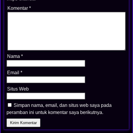
Komentar
*
Nama
*
Email
*
Situs Web
Simpan nama, email, dan situs web saya pada
peramban ini untuk komentar saya berikutnya.