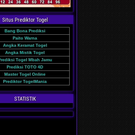
Situs Prediktor Togel
Bang Bona Prediksi
Paito Warna
Angka Keramat Togel
Angka Mistik Togel
Prediksi Togel Mbah Jamu
Prediksi TOTO 4D
Master Togel Online
Prediktor TogelMania
STATISTIK