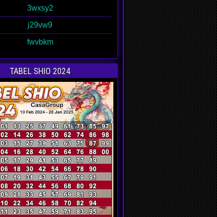
3wxsy2
j29vw9
fwvbkm
TABEL SHIO 2024