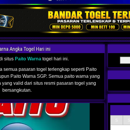
arna Angka Togel Hari ini
i situs
Paito Warna
togel hari ini.
 semua pasaran togel terlengkap seperti Paito
upun Paito Warna SGP. Semua paito warna yang
 yang valid dari situs resmi pasaran togel yang
bersangkutan.
S