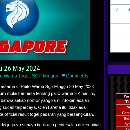
3
10
1
17
1
24
2
31
u 26 May 2024
to Warna Togel
,
SGP Minggu
Comments
bersama di Paito Warna Sgp Minggu 26 May 2024
elum mulai bercerita tentang paito warna HK hari ini,
bahwa setiap nomor yang kami infokan adalah
 sudah terpercaya. Oleh karena itu, tidak ada
 official result togel pasaran yang bersangkutan.
iri juga ya supaya tidak ada penyesalan di kemudian