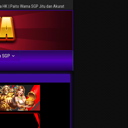
na HK | Paito Warna SGP Jitu dan Akurat
a SGP