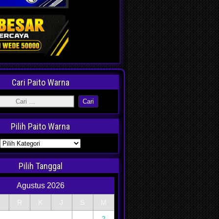
Cari Paito Warna
Pilih Paito Warna
Pilih Tanggal
Agustus 2026
S
R
K
J
S
M
1
2