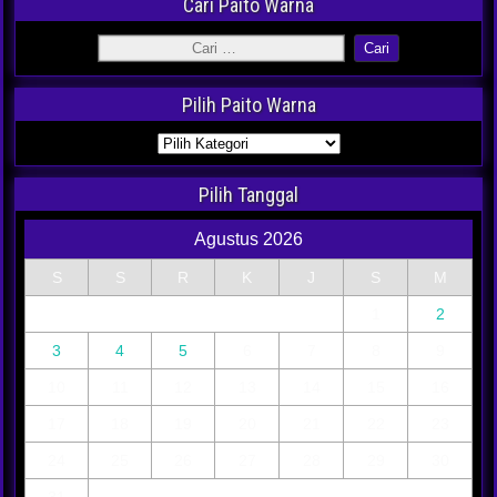
Cari Paito Warna
Pilih Paito Warna
Pilih Tanggal
Agustus 2026
S
S
R
K
J
S
M
1
2
3
4
5
6
7
8
9
10
11
12
13
14
15
16
17
18
19
20
21
22
23
24
25
26
27
28
29
30