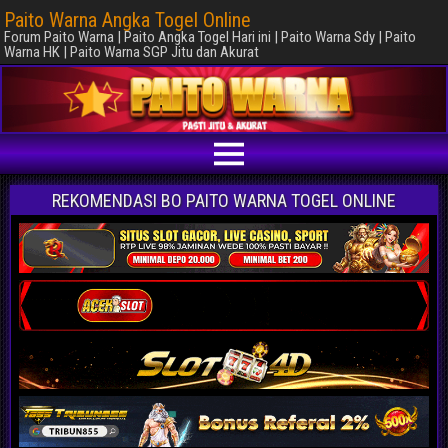
Paito Warna Angka Togel Online
Forum Paito Warna | Paito Angka Togel Hari ini | Paito Warna Sdy | Paito
Warna HK | Paito Warna SGP Jitu dan Akurat
REKOMENDASI BO PAITO WARNA TOGEL ONLINE