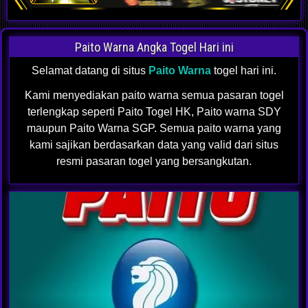
Paito Warna Angka Togel Hari ini
Selamat datang di situs
Paito Warna
togel hari ini.
Kami menyediakan paito warna semua pasaran togel
terlengkap seperti Paito Togel HK, Paito warna SDY
maupun Paito Warna SGP. Semua paito warna yang
kami sajikan berdasarkan data yang valid dari situs
resmi pasaran togel yang bersangkutan.