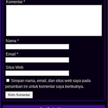
Komentar
*
Nama
*
Email
*
Situs Web
Simpan nama, email, dan situs web saya pada
peramban ini untuk komentar saya berikutnya.