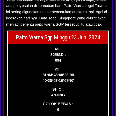
ada penyesalan di kemudian hari. Paito Warna togel Taiwan
ini sering digunakan untuk menentukan angka mimpi togel di
keesokan hari nya. Data Togel Singapore yang akurat akan
menjadi penentu paito warna SGP tersebut jitu atau tidak.
Paito Warna Sgp Minggu 23 Juni 2024
4D :
3258
3D :
094
2D :
81*84*48*68*28*98
40*35*63*10*68*97
SHIO :
ANJING
COLOK BEBAS :
6