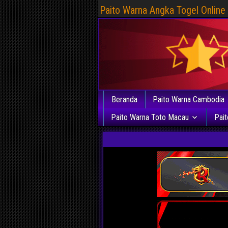
Paito Warna Angka Togel Online
Beranda
Paito Warna Cambodia
Paito Warna Toto Macau
Pai