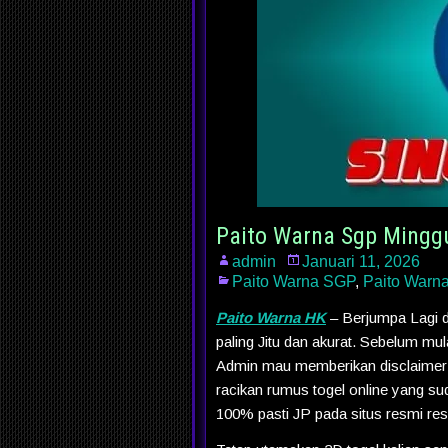
Paito Warna Sgp Mingg
admin
Januari 11, 2026
Paito Warna SGP
,
Paito Warna
Paito Warna HK
– Berjumpa Lagi di
paling Jitu dan akurat. Sebelum mul
Admin mau memberikan disclaimer
racikan rumus togel online yang sud
100% pasti JP pada situs resmi res