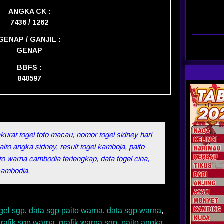
ANGKA CK :
7436 / 1262
GENAP / GANJIL :
GENAP
BBFS :
840597
kurat togel toto macau, nomor togel sidney hari
paito angka sidney, result togel kamboja, paito
to warna cambodia terlengkap, data togel cina,
 cambodia.
gel sgp
,
data sgp paito warna
,
data sgp warna
,
grafik sgp warna
,
grafik warna sgp
,
paito angka