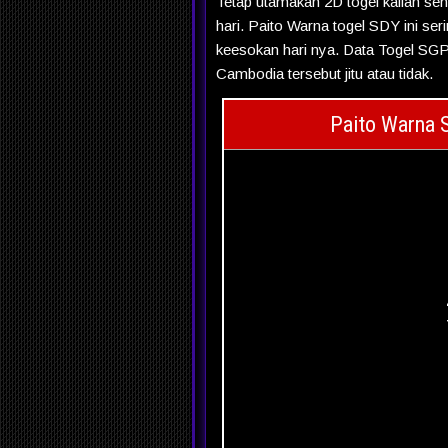
Tetap utamakan 2D togel kalian sen
hari. Paito Warna togel SDY ini se
keesokan hari nya. Data Togel SGP
Cambodia tersebut jitu atau tidak.
Paito Warna 