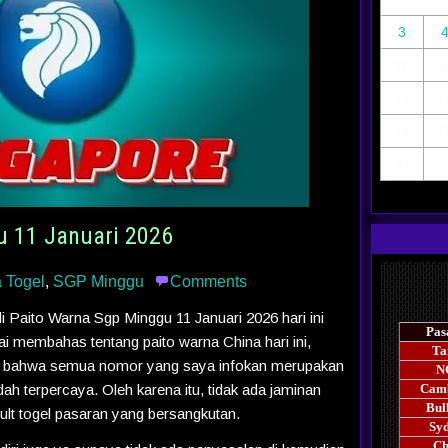
3
10
1
17
1
24
2
31
u 11 Januari 2026
 Togel
,
SGP Minggu
Comments
 Paito Warna Sgp Minggu 11 Januari 2026 hari ini
ai membahas tentang paito warna China hari ini,
 bahwa semua nomor yang saya infokan merupakan
ah terpercaya. Oleh karena itu, tidak ada jaminan
ult togel pasaran yang bersangkutan.