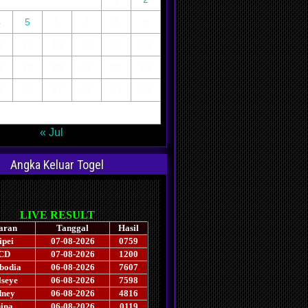
4
5
6
7
8
9
1
12
13
14
15
16
8
19
20
21
22
23
5
26
27
28
29
30
« Jul
Angka Keluar Togel