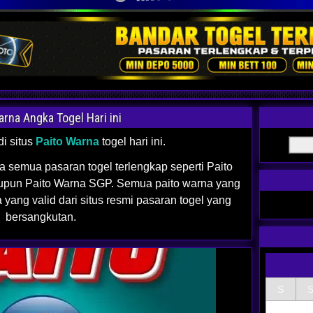
arna Angka Togel Hari ini
i situs
Paito Warna
togel hari ini.
 semua pasaran togel terlengkap seperti Paito
upun Paito Warna SGP. Semua paito warna yang
 yang valid dari situs resmi pasaran togel yang
bersangkutan.
S