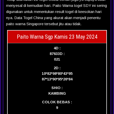
menyesal di kemudian hari. Paito Warna togel SDY ini sering
digunakan untuk menentukan result togel di keesokan hari
nya. Data Togel China yang akurat akan menjadi penentu
paito warna Singapore tersebut jitu atau tidak.
Paito Warna Sgp Kamis 23 May 2024
4D :
8763
3D :
021
2D :
10*82*98*80*43*95
87*13*90*95*26*84
SHIO :
KAMBING
COLOK BEBAS :
9