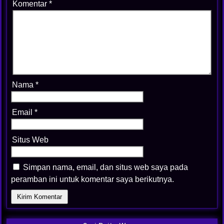
Komentar
*
Nama
*
Email
*
Situs Web
Simpan nama, email, dan situs web saya pada
peramban ini untuk komentar saya berikutnya.