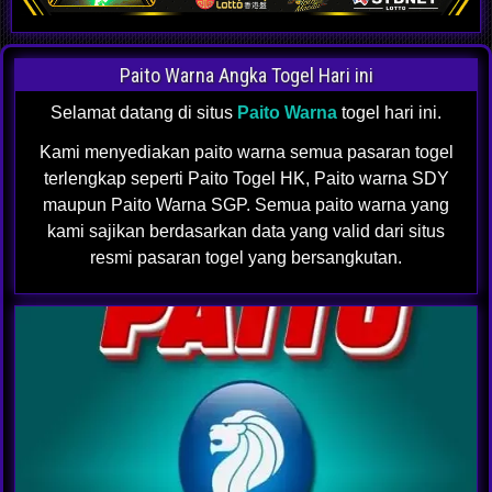
Paito Warna Angka Togel Hari ini
Selamat datang di situs
Paito Warna
togel hari ini.
Kami menyediakan paito warna semua pasaran togel
terlengkap seperti Paito Togel HK, Paito warna SDY
maupun Paito Warna SGP. Semua paito warna yang
kami sajikan berdasarkan data yang valid dari situs
resmi pasaran togel yang bersangkutan.