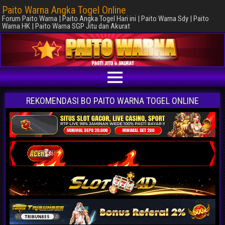
Paito Warna Angka Togel Online
Forum Paito Warna | Paito Angka Togel Hari ini | Paito Warna Sdy | Paito
Warna HK | Paito Warna SGP Jitu dan Akurat
REKOMENDASI BO PAITO WARNA TOGEL ONLINE