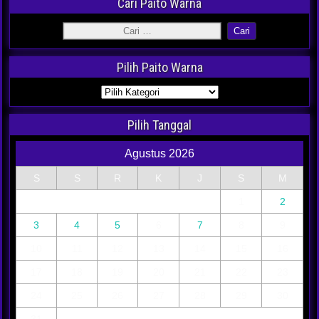
Cari Paito Warna
Pilih Paito Warna
Pilih Tanggal
Agustus 2026
S
S
R
K
J
S
M
1
2
3
4
5
6
7
8
9
10
11
12
13
14
15
16
17
18
19
20
21
22
23
24
25
26
27
28
29
30