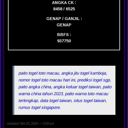
ANGKA CK :
8458 / 6525
GENAP / GANJIL :
GENAP
BBFS :
937750
paito togel toto macau, angka jitu togel kamboja,
nomor togel toto macau hari ini, prediksi togel sgp,
paito angka china, angka keluar togel taiwan, paito
warna china tahun 2023, paito warna toto macau
terlengkap, data togel taiwan, situs togel taiwan,
rumus togel singapore.
Updated: Mei 23, 2024 — 2:59 am