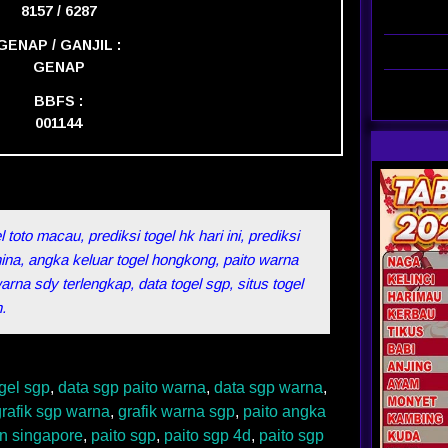
8157 / 6287
GENAP / GANJIL :
GENAP
BBFS :
001144
 toto macau, prediksi togel hk hari ini, prediksi
hina, angka keluar togel hongkong, paito warna
rna sdy terlengkap, data togel sgp, situs togel
.
gel sgp
,
data sgp paito warna
,
data sgp warna
,
grafik sgp warna
,
grafik warna sgp
,
paito angka
an singapore
,
paito sgp
,
paito sgp 4d
,
paito sgp