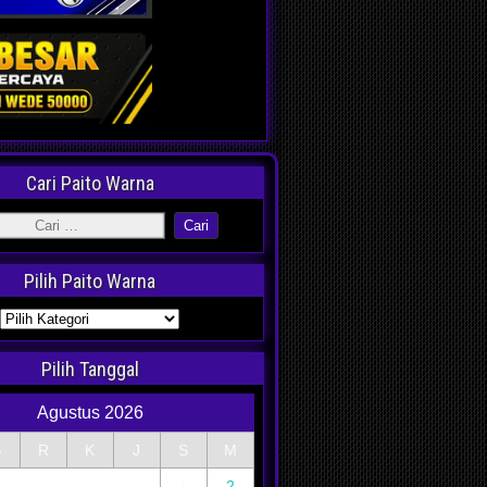
Cari Paito Warna
Pilih Paito Warna
Pilih Tanggal
Agustus 2026
S
R
K
J
S
M
1
2