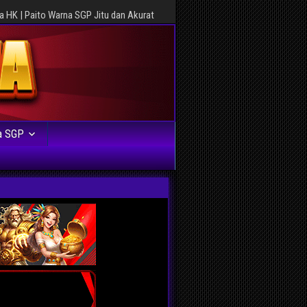
na HK | Paito Warna SGP Jitu dan Akurat
a SGP