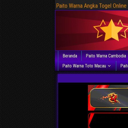
Paito Warna Angka Togel Online
Beranda
Paito Warna Cambodia
Paito Warna Toto Macau
Pai