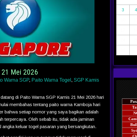
3
10
1
17
1
24
2
31
 21 Mei 2026
to Warna SGP
,
Paito Warna Togel
,
SGP Kamis
datang di Paito Warna SGP Kamis 21 Mei 2026 hari
m mulai membahas tentang paito warna Kamboja hari
imer bahwa setiap nomor yang saya bagikan adalah
ah terpercaya. Oleh sebab itu, tidak ada jaminan
l angka keluar togel pasaran yang bersangkutan.