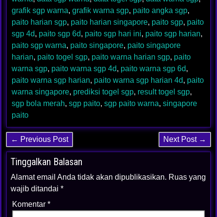
grafik sgp warna
,
grafik warna sgp
,
paito angka sgp
,
paito harian sgp
,
paito harian singapore
,
paito sgp
,
paito
sgp 4d
,
paito sgp 6d
,
paito sgp hari ini
,
paito sgp harian
,
paito sgp warna
,
paito singapore
,
paito singapore
harian
,
paito togel sgp
,
paito warna harian sgp
,
paito
warna sgp
,
paito warna sgp 4d
,
paito warna sgp 6d
,
paito warna sgp harian
,
paito warna sgp harian 4d
,
paito
warna singapore
,
prediksi togel sgp
,
result togel sgp
,
sgp bola merah
,
sgp paito
,
sgp paito warna
,
singapore
paito
← Previous Post
Next Post →
Tinggalkan Balasan
Alamat email Anda tidak akan dipublikasikan.
Ruas yang
wajib ditandai
*
Komentar
*