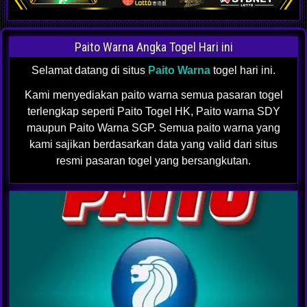
Paito Warna Angka Togel Hari ini
Selamat datang di situs
Paito Warna
togel hari ini.
Kami menyediakan paito warna semua pasaran togel
terlengkap seperti Paito Togel HK, Paito warna SDY
maupun Paito Warna SGP. Semua paito warna yang
kami sajikan berdasarkan data yang valid dari situs
resmi pasaran togel yang bersangkutan.