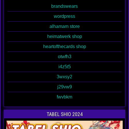
brandswears
wordpress
alhamam store
heimatwerk shop
heartofthecards shop
otwfh3
i4z5t5
3wxsy2
j29vw9
fwvbkm
TABEL SHIO 2024