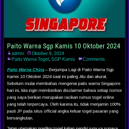
Paito Warna Sgp Kamis 10 Oktober 2024
admin
Oktober 9, 2024
Paito Warna Togel
,
SGP Kamis
Comments
Paito Warna China
– Berjumpa Lagi di Paito Warna Sgp
Kamis 10 Oktober 2024 saat ini paling Jitu dan akurat.
Sebelum mulai membahas mengenai paito warna Singapore
hari ini, kita ingin memberikan disclaimer bahwa setiap nomor
yang saya berikan merupakan racikan rumus togel online
yang telah terpercaya. Oleh karena itu, tidak menjamin 100%
pasti JP pada situs official angka keluar togel pasaran yang
bersangkutan.
Tetap utamakan prediksi togel kalian sendiri juga ya supaya