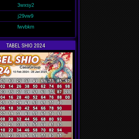
3wxsy2
j29vw9
fwvbkm
TABEL SHIO 2024