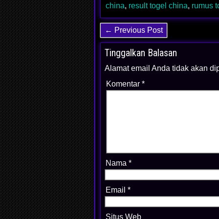
china
,
result togel china
,
rumus t
← Previous Post
Tinggalkan Balasan
Alamat email Anda tidak akan di
Komentar
*
Nama
*
Email
*
Situs Web