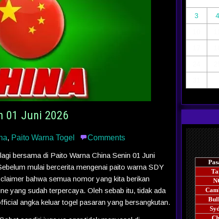
3
10
1
17
1
24
2
31
n 01 Juni 2026
na
,
Paito Warna Togel
Comments
agi bersama di Paito Warna China Senin 01 Juni
t. Sebelum mulai bercerita mengenai paito warna SDY
isclaimer bahwa semua nomor yang kita berikan
ne yang sudah terpercaya. Oleh sebab itu, tidak ada
fficial angka keluar togel pasaran yang bersangkutan.