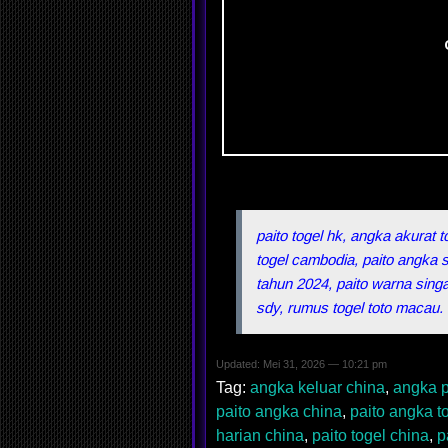
paito togel hk, angka akurat t
togel cambodia, paito angka s
tahun 2024, paito warna singa
sdy, rumus togel toto macau.
Updated: Mei 31, 2026 — 10:21 pm
Tag:
angka keluar china
,
angka p
paito angka china
,
paito angka t
harian china
,
paito togel china
,
p