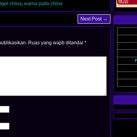
ogel china
,
warna paito china
Next Post →
publikasikan.
Ruas yang wajib ditandai
*