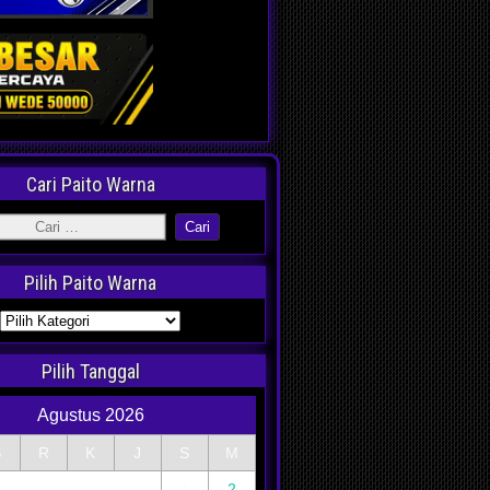
Cari Paito Warna
Pilih Paito Warna
Pilih Tanggal
Agustus 2026
S
R
K
J
S
M
1
2