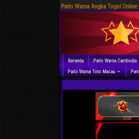
Paito Warna Angka Togel Online
Beranda
Paito Warna Cambodia
Paito Warna Toto Macau
Pai