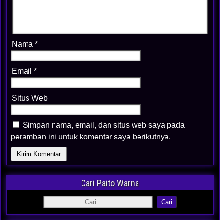
Nama
*
Email
*
Situs Web
Simpan nama, email, dan situs web saya pada
peramban ini untuk komentar saya berikutnya.
Cari Paito Warna