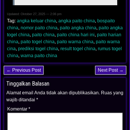
Updated: Oktober 27, 2025 — 2:06 pm
Tag:
angka keluar china
,
angka paito china
,
bospaito
china
,
nomor paito china
,
paito angka china
,
paito angka
togel china
,
paito china
,
paito china hari ini
,
paito harian
china
,
paito togel china
,
paito warna china
,
paito warna
cina
,
prediksi togel china
,
result togel china
,
rumus togel
china
,
warna paito china
← Previous Post
Next Post →
Tinggalkan Balasan
Alamat email Anda tidak akan dipublikasikan.
Ruas yang
wajib ditandai
*
Komentar
*