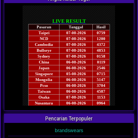
Pencarian Terpopuler
brandswears