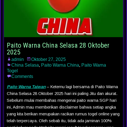
Paito Warna China Selasa 28 Oktober
2025
admin
Oktober 27, 2025
China Selasa
,
Paito Warna China
,
Paito Warna
Togel
Comments
Paito Warna Taiwan
– Ketemu lagi bersama di Paito Warna
China Selasa 28 Oktober 2025 hari ini paling Jitu dan akurat.
Sebelum mulai membahas mengenai paito warna SGP hari
ini, Admin mau memberikan disclaimer bahwa setiap angka
yang kita berikan merupakan racikan rumus togel online yang
telah terpercaya. Oleh sebab itu, tidak ada jaminan 100%