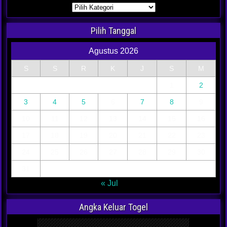
Pilih Tanggal
Agustus 2026
S
S
R
K
J
S
M
1
2
3
4
5
6
7
8
9
10
11
12
13
14
15
16
17
18
19
20
21
22
23
24
25
26
27
28
29
30
31
« Jul
Angka Keluar Togel