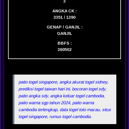
3
ANGKA CK :
3351 / 1390
GENAP / GANJIL :
GANJIL
BBFS :
360502
paito togel singapore, angka akurat togel sidney,
prediksi togel taiwan hari ini, bocoran togel sdy,
paito angka sdy, angka keluar togel cambodia,
paito warna sgp tahun 2024, paito warna
cambodia terlengkap, data togel toto macau, situs
togel singapore, rumus togel cambodia.