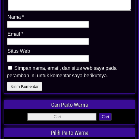
Nama
*
Email
*
Situs Web
Simpan nama, email, dan situs web saya pada
peramban ini untuk komentar saya berikutnya.
Cari Paito Warna
Pilih Paito Warna