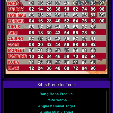
Situs Prediktor Togel
Bang Bona Prediksi
Paito Warna
Angka Keramat Togel
Angka Mistik Togel