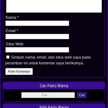
Nama
*
Email
*
Situs Web
Simpan nama, email, dan situs web saya pada
peramban ini untuk komentar saya berikutnya.
Cari Paito Warna
Pilih Paito Warna