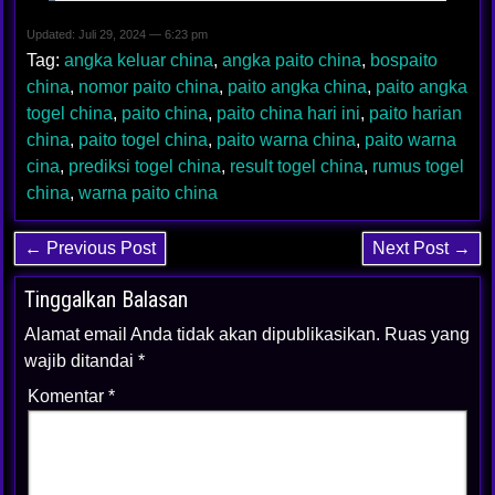
Updated: Juli 29, 2024 — 6:23 pm
Tag:
angka keluar china
,
angka paito china
,
bospaito
china
,
nomor paito china
,
paito angka china
,
paito angka
togel china
,
paito china
,
paito china hari ini
,
paito harian
china
,
paito togel china
,
paito warna china
,
paito warna
cina
,
prediksi togel china
,
result togel china
,
rumus togel
china
,
warna paito china
← Previous Post
Next Post →
Tinggalkan Balasan
Alamat email Anda tidak akan dipublikasikan.
Ruas yang
wajib ditandai
*
Komentar
*