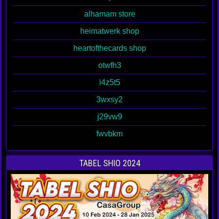
alhamam store
heimatwerk shop
heartofthecards shop
otwfh3
i4z5t5
3wxsy2
j29vw9
fwvbkm
TABEL SHIO 2024