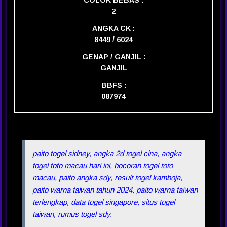
COLOK BEBAS :
2
ANGKA CK :
8449 / 6024
GENAP / GANJIL :
GANJIL
BBFS :
087974
paito togel sidney, angka 2d togel cina, angka
togel toto macau hari ini, bocoran togel toto
macau, paito angka sdy, result togel kamboja,
paito warna taiwan tahun 2024, paito warna taiwan
terlengkap, data togel singapore, situs togel
taiwan, rumus togel sdy.