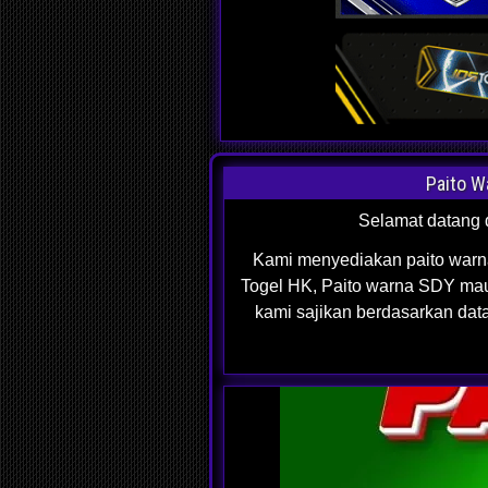
Paito W
Selamat datang d
Kami menyediakan paito warna
Togel HK, Paito warna SDY ma
kami sajikan berdasarkan data