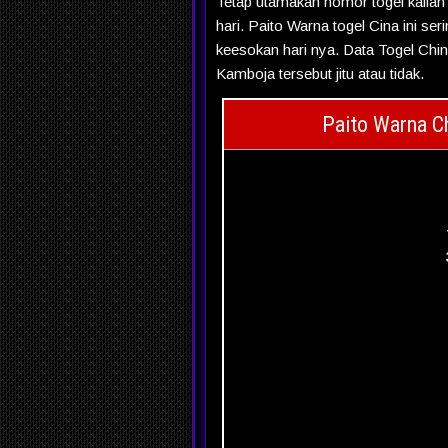
Tetap utamakan nomor togel kalian 
hari. Paito Warna togel Cina ini ser
keesokan hari nya. Data Togel Chi
Kamboja tersebut jitu atau tidak.
Paito Warna C