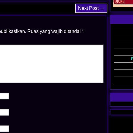
Next Post →
publikasikan.
Ruas yang wajib ditandai
*