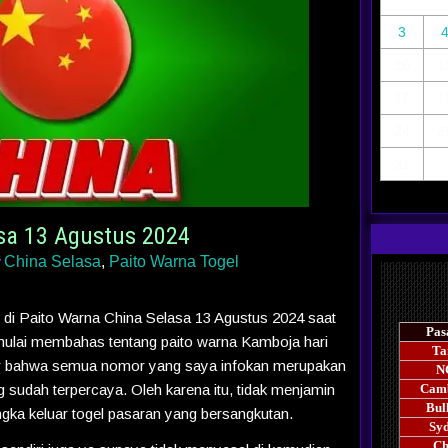
3
10
1
17
1
24
2
31
asa 13 Agustus 2024
China Selasa
,
Paito Warna Togel
di Paito Warna China Selasa 13 Agustus 2024 saat
m mulai membahas tentang paito warna Kamboja hari
mer bahwa semua nomor yang saya infokan merupakan
g sudah terpercaya. Oleh karena itu, tidak menjamin
angka keluar togel pasaran yang bersangkutan.