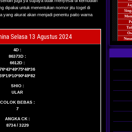
sendiri juga ya supaya tidak menyesal di kemudian
ing dipakai untuk menentukan nomor jitu togel di
na yang akurat akan menjadi penentu paito warna
hina Selasa 13 Agustus 2024
4D :
8637
3D :
661
2D :
76*43*49*75*48*36
39*19*10*90*49*82
SHIO :
ULAR
COLOK BEBAS :
7
ANGKA CK :
8734 / 3229