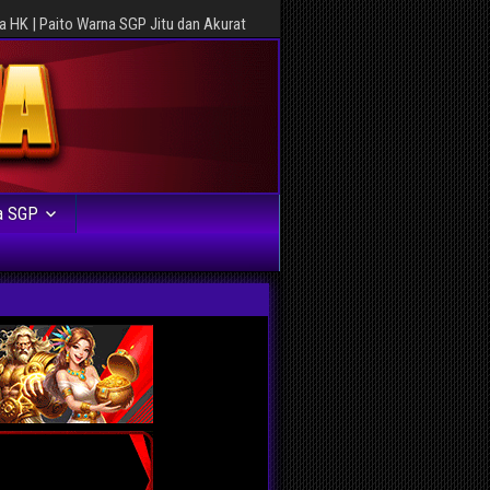
na HK | Paito Warna SGP Jitu dan Akurat
a SGP