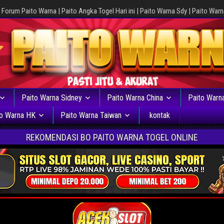
Forum Paito Warna | Paito Angka Togel Hari ini | Paito Warna Sdy | Paito War
Paito Warna Sidney
Paito Warna China
Paito Warn
to Warna HK
Paito Warna Taiwan
kontak
REKOMENDASI BO PAITO WARNA TOGEL ONLINE