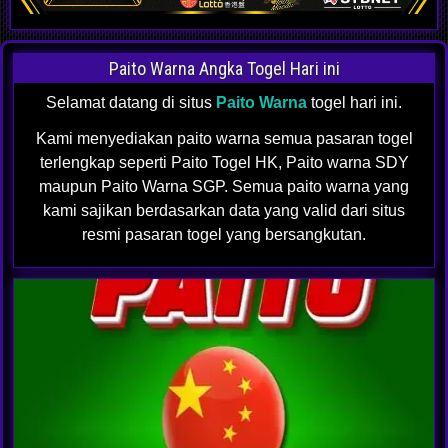
Paito Warna Angka Togel Hari ini
Selamat datang di situs
Paito Warna
togel hari ini.
Kami menyediakan paito warna semua pasaran togel
terlengkap seperti Paito Togel HK, Paito warna SDY
maupun Paito Warna SGP. Semua paito warna yang
kami sajikan berdasarkan data yang valid dari situs
resmi pasaran togel yang bersangkutan.