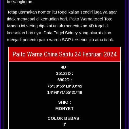
bersangkutan.
Tetap utamakan nomor jitu togel kalian sendiri juga ya agar
tidak menyesal di kemudian hari. Paito Warna togel Toto
Macau ini sering dipakai untuk menentukan 4D togel di
keesokan hari nya. Data Togel Sidney yang akurat akan
menjadi penentu paito warna SGP tersebut jitu atau tidak.
Paito Warna China Sabtu 24 Februari 2024
4D :
3512
3D :
690
2D :
75*39*55*10*93*45
14*98*71*55*21*48
SHIO :
MONYET
COLOK BEBAS :
7