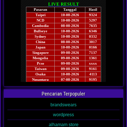
Pencarian Terpopuler
brandswears
wordpress
alhamam store