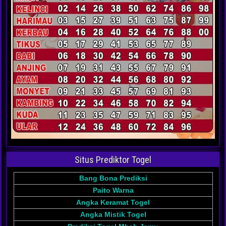
Situs Prediktor Togel
Bang Bona Prediksi
Paito Warna
Angka Keramat Togel
Angka Mistik Togel