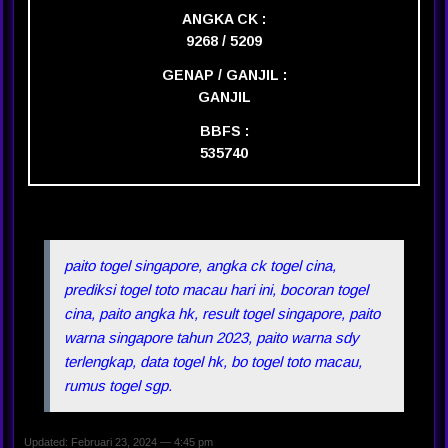
ANGKA CK :
9268 / 5209
GENAP / GANJIL :
GANJIL
BBFS :
535740
paito togel singapore, angka ck togel cina,
prediksi togel toto macau hari ini, bocoran togel
cina, paito angka hk, result togel singapore, paito
warna singapore tahun 2023, paito warna sdy
terlengkap, data togel hk, bo togel toto macau,
rumus togel sgp.
Updated: Februari 23, 2024 — 4:45 pm