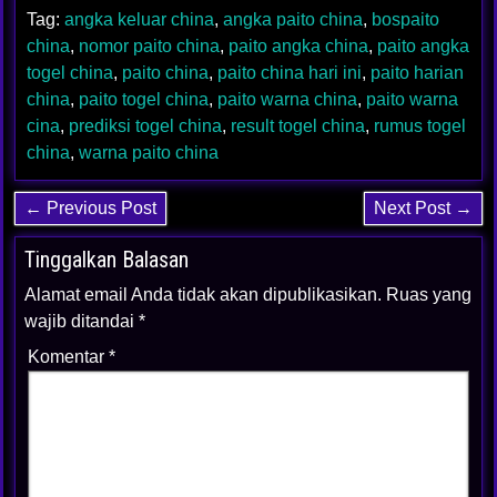
Tag:
angka keluar china
,
angka paito china
,
bospaito
china
,
nomor paito china
,
paito angka china
,
paito angka
togel china
,
paito china
,
paito china hari ini
,
paito harian
china
,
paito togel china
,
paito warna china
,
paito warna
cina
,
prediksi togel china
,
result togel china
,
rumus togel
china
,
warna paito china
← Previous Post
Next Post →
Tinggalkan Balasan
Alamat email Anda tidak akan dipublikasikan.
Ruas yang
wajib ditandai
*
Komentar
*