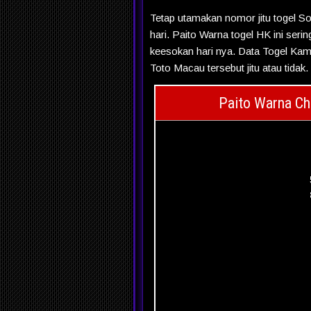
Tetap utamakan nomor jitu togel So
hari. Paito Warna togel HK ini seri
keesokan hari nya. Data Togel Kam
Toto Macau tersebut jitu atau tidak.
Paito Warna Ch