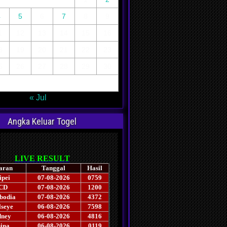
4
5
6
7
8
9
1
12
13
14
15
16
8
19
20
21
22
23
5
26
27
28
29
30
« Jul
Angka Keluar Togel