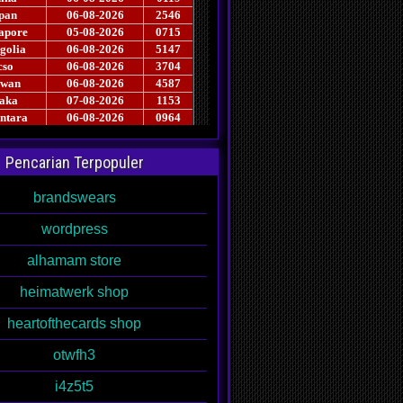
Pencarian Terpopuler
brandswears
wordpress
alhamam store
heimatwerk shop
heartofthecards shop
otwfh3
i4z5t5