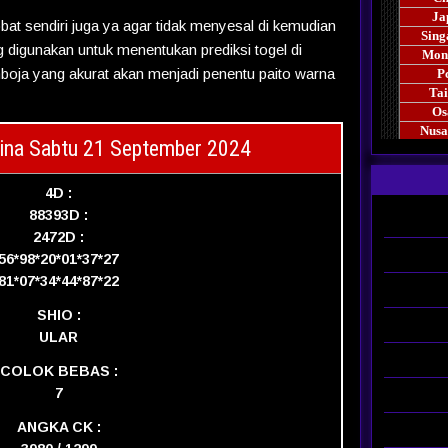
bat sendiri juga ya agar tidak menyesal di kemudian
ng digunakan untuk menentukan prediksi togel di
boja yang akurat akan menjadi penentu paito warna
ina Sabtu 21 September 2024
4D :
8839
3D :
247
2D :
56*98*20*01*37*27
81*07*34*44*87*22
SHIO :
ULAR
COLOK BEBAS :
7
ANGKA CK :