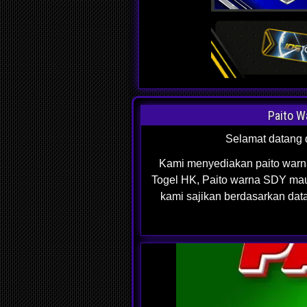
Paito W
Selamat datang d
Kami menyediakan paito warna
Togel HK, Paito warna SDY ma
kami sajikan berdasarkan data