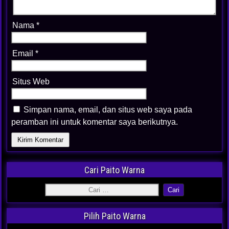
Nama
*
Email
*
Situs Web
Simpan nama, email, dan situs web saya pada
peramban ini untuk komentar saya berikutnya.
Cari Paito Warna
Pilih Paito Warna