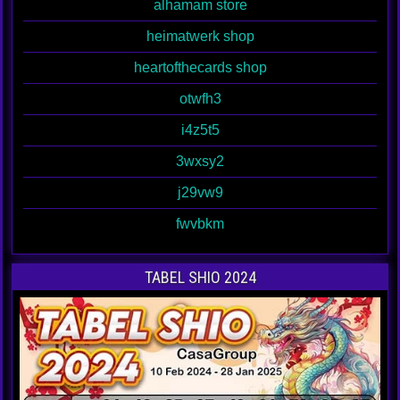
alhamam store
heimatwerk shop
heartofthecards shop
otwfh3
i4z5t5
3wxsy2
j29vw9
fwvbkm
TABEL SHIO 2024