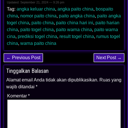
Updated: September 21, 2024 — 9:26 pm
Tag:
angka keluar china
,
angka paito china
,
bospaito
china
,
nomor paito china
,
paito angka china
,
paito angka
togel china
,
paito china
,
paito china hari ini
,
paito harian
china
,
paito togel china
,
paito warna china
,
paito warna
cina
,
prediksi togel china
,
result togel china
,
rumus togel
china
,
warna paito china
← Previous Post
Next Post →
Tinggalkan Balasan
Alamat email Anda tidak akan dipublikasikan.
Ruas yang
wajib ditandai
*
Komentar
*