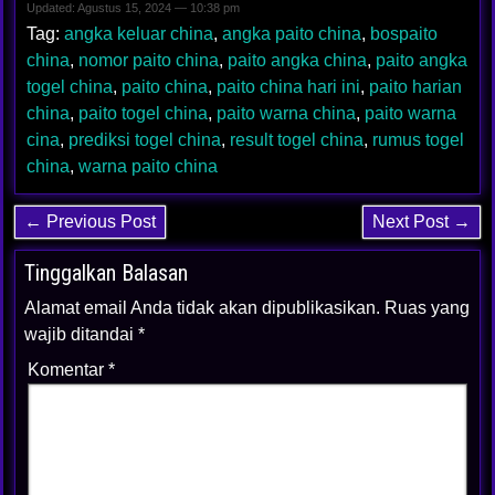
Updated: Agustus 15, 2024 — 10:38 pm
Tag:
angka keluar china
,
angka paito china
,
bospaito
china
,
nomor paito china
,
paito angka china
,
paito angka
togel china
,
paito china
,
paito china hari ini
,
paito harian
china
,
paito togel china
,
paito warna china
,
paito warna
cina
,
prediksi togel china
,
result togel china
,
rumus togel
china
,
warna paito china
← Previous Post
Next Post →
Tinggalkan Balasan
Alamat email Anda tidak akan dipublikasikan.
Ruas yang
wajib ditandai
*
Komentar
*