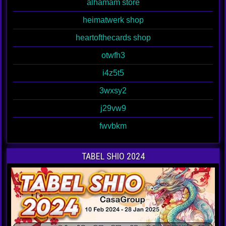
alhamam store
heimatwerk shop
heartofthecards shop
otwfh3
i4z5t5
3wxsy2
j29vw9
fwvbkm
TABEL SHIO 2024