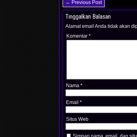
← Previous Post
Tinggalkan Balasan
Alamat email Anda tidak akan di
Komentar
*
Nama
*
Email
*
Situs Web
Simpan nama, email, dan sit