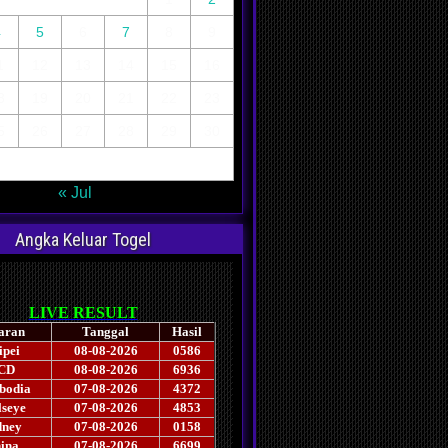
4
5
6
7
8
9
1
12
13
14
15
16
8
19
20
21
22
23
5
26
27
28
29
30
« Jul
Angka Keluar Togel