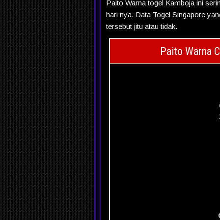
Paito Warna togel Kamboja ini ser
hari nya. Data Togel Singapore ya
tersebut jitu atau tidak.
Paito Warna C