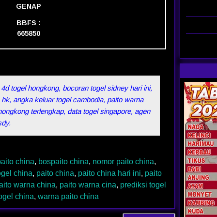
GENAP
BBFS :
665850
 4d togel hongkong, bocoran togel sidney hari ini,
 hk, angka keluar togel cambodia, paito warna
hongkong terlengkap, data togel singapore, agen
sdy.
aito china
,
bospaito china
,
nomor paito china
,
ogel china
,
paito china
,
paito china hari ini
,
paito
aito warna china
,
paito warna cina
,
prediksi togel
ogel china
,
warna paito china