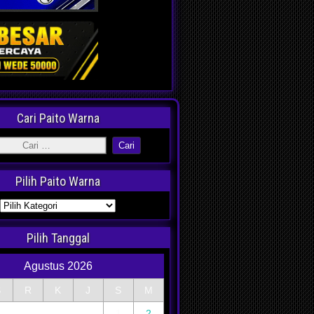
Cari Paito Warna
Pilih Paito Warna
Pilih Tanggal
Agustus 2026
S
R
K
J
S
M
1
2