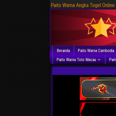
Paito Warna Angka Togel Online
Beranda
Paito Warna Cambodia
Paito Warna Toto Macau
Pai