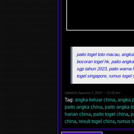
paito togel toto macau, angka
bocoran togel hk, paito angka
sgp tahun 2023, paito warna 
togel singapore, rumus togel 
Updated: Agustus 2, 2024 — 11:05 pm
Tag:
angka keluar china
,
angka p
paito angka china
,
paito angka t
harian china
,
paito togel china
,
p
china
,
result togel china
,
rumus t