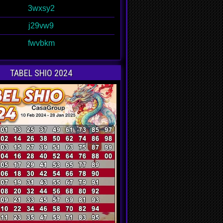
3wxsy2
j29vw9
fwvbkm
TABEL SHIO 2024