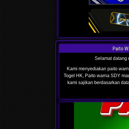
Paito W
Selamat datang d
Kami menyediakan paito warna
Togel HK, Paito warna SDY ma
kami sajikan berdasarkan data