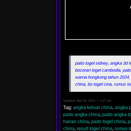
paito togel sidney, angka 3d t
bocoran togel cambodia, paito
warna hongkong tahun 2024, p
china, bo togel cina, rumus to
Updated: Mei 29, 2024 — 1:27 am
Tag:
angka keluar china
,
angka p
paito angka china
,
paito angka t
harian china
,
paito togel china
,
p
china
,
result togel china
,
rumus t