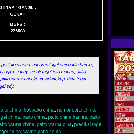
GENAP / GANJIL :
GENAP
BBFS :
276503
ogel toto macau, bocoran togel cambodia hari ini,
 angka sidney, result togel toto macau, paito
aito warna hongkong terlengkap, data togel
gel sdy.
aito china
,
bospaito china
,
nomor paito china
,
ogel china
,
paito china
,
paito china hari ini
,
paito
aito warna china
,
paito warna cina
,
prediksi togel
ogel china
,
warna paito china