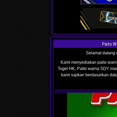
Paito W
Selamat datang d
Kami menyediakan paito warna
Togel HK, Paito warna SDY ma
kami sajikan berdasarkan data