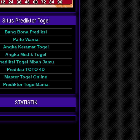
Situs Prediktor Togel
Bang Bona Prediksi
Paito Warna
Angka Keramat Togel
Angka Mistik Togel
Prediksi Togel Mbah Jamu
Prediksi TOTO 4D
Master Togel Online
Prediktor TogelMania
STATISTIK