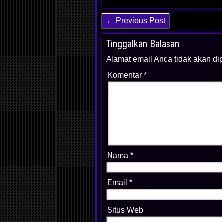
← Previous Post
Tinggalkan Balasan
Alamat email Anda tidak akan di
Komentar
*
Nama
*
Email
*
Situs Web