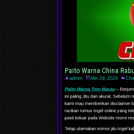
Paito Warna China Rab
admin
Mei 29, 2024
Chi
Paito Warna Toto Macau
– Berjump
ini paling Jitu dan akurat. Sebelu
kami mau memberikan disclaimer 
racikan rumus togel online yang tel
pasti keluar pada Website resmi re
Tetap utamakan nomor jitu togel kal