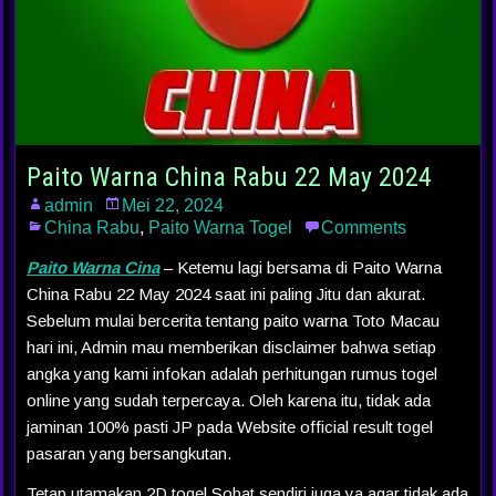
Paito Warna China Rabu 22 May 2024
admin
Mei 22, 2024
China Rabu
,
Paito Warna Togel
Comments
Paito Warna Cina
– Ketemu lagi bersama di Paito Warna
China Rabu 22 May 2024 saat ini paling Jitu dan akurat.
Sebelum mulai bercerita tentang paito warna Toto Macau
hari ini, Admin mau memberikan disclaimer bahwa setiap
angka yang kami infokan adalah perhitungan rumus togel
online yang sudah terpercaya. Oleh karena itu, tidak ada
jaminan 100% pasti JP pada Website official result togel
pasaran yang bersangkutan.
Tetap utamakan 2D togel Sobat sendiri juga ya agar tidak ada