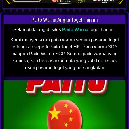
Paito Warna Angka Togel Hari ini
Selamat datang di situs
Paito Warna
togel hari ini.
Kami menyediakan paito warna semua pasaran togel
terlengkap seperti Paito Togel HK, Paito warna SDY
maupun Paito Warna SGP. Semua paito warna yang
kami sajikan berdasarkan data yang valid dari situs
resmi pasaran togel yang bersangkutan.