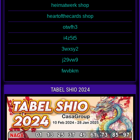
heimatwerk shop
heartofthecards shop
otwfh3
i4z5t5
3wxsy2
j29vw9
fwvbkm
TABEL SHIO 2024