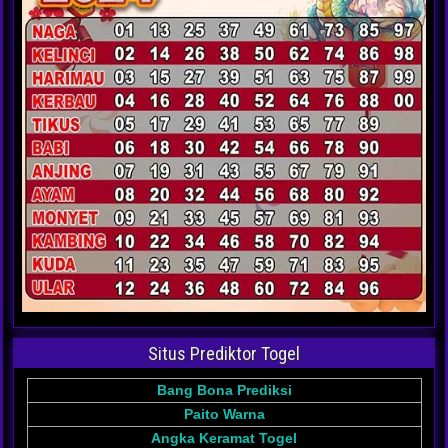
Situs Prediktor Togel
Bang Bona Prediksi
Paito Warna
Angka Keramat Togel