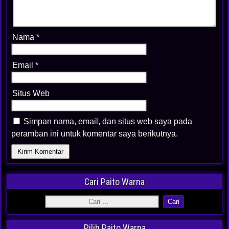
Nama
*
Email
*
Situs Web
Simpan nama, email, dan situs web saya pada
peramban ini untuk komentar saya berikutnya.
Cari Paito Warna
Pilih Paito Warna