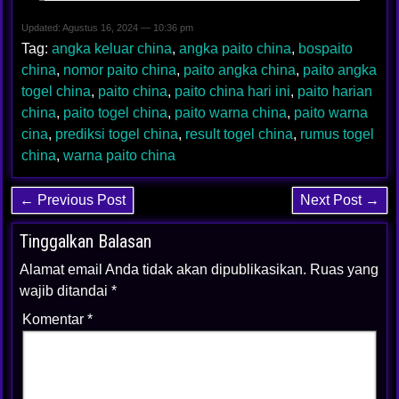
Updated: Agustus 16, 2024 — 10:36 pm
Tag:
angka keluar china
,
angka paito china
,
bospaito
china
,
nomor paito china
,
paito angka china
,
paito angka
togel china
,
paito china
,
paito china hari ini
,
paito harian
china
,
paito togel china
,
paito warna china
,
paito warna
cina
,
prediksi togel china
,
result togel china
,
rumus togel
china
,
warna paito china
← Previous Post
Next Post →
Tinggalkan Balasan
Alamat email Anda tidak akan dipublikasikan.
Ruas yang
wajib ditandai
*
Komentar
*