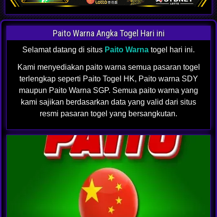
Paito Warna Angka Togel Hari ini
Selamat datang di situs
Paito Warna
togel hari ini.
Kami menyediakan paito warna semua pasaran togel
terlengkap seperti Paito Togel HK, Paito warna SDY
maupun Paito Warna SGP. Semua paito warna yang
kami sajikan berdasarkan data yang valid dari situs
resmi pasaran togel yang bersangkutan.