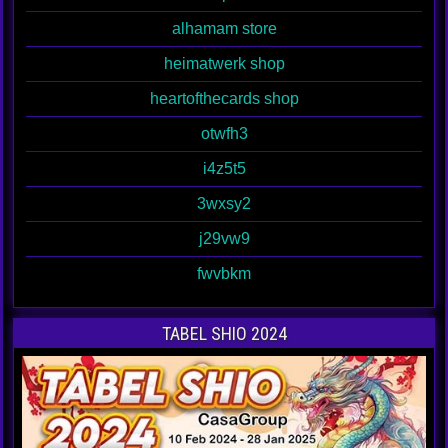
alhamam store
heimatwerk shop
heartofthecards shop
otwfh3
i4z5t5
3wxsy2
j29vw9
fwvbkm
TABEL SHIO 2024